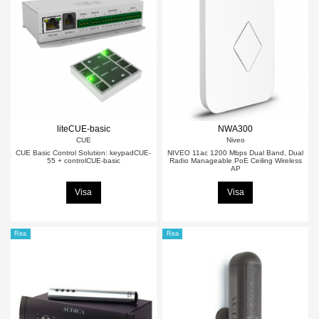
liteCUE-basic
NWA300
CUE
Niveo
CUE Basic Control Solution: keypadCUE-
NIVEO 11ac 1200 Mbps Dual Band, Dual
55 + controlCUE-basic
Radio Manageable PoE Ceiling Wireless
AP
Visa
Visa
Rea
Rea