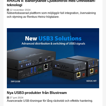
RHAON II: Banbrytande Ljudkontroll med Omnibeam-
teknologi
12 november 2024
Nätverksbaserad plattform som möjliggör full integration, övervakning
och styrning av Renkus-Heinz-högtalare.
Nya USB3-produkter från Blustream
27 juni 2024
Avancerade USB-lösningar för lång räckvidd och effektiv hantering.