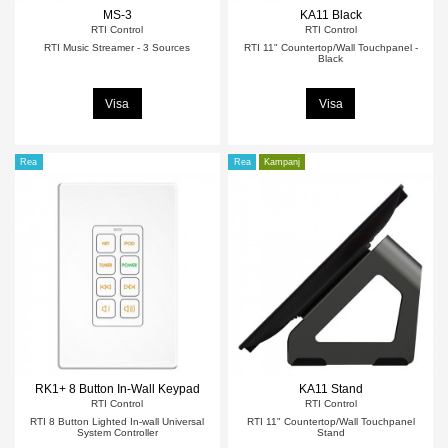
MS-3
KA11 Black
RTI Control
RTI Control
RTI Music Streamer - 3 Sources
RTI 11" Countertop/Wall Touchpanel -
Black
Visa
Visa
Rea
Rea
Kampanj
RK1+ 8 Button In-Wall Keypad
KA11 Stand
RTI Control
RTI Control
RTI 8 Button Lighted In-wall Universal
RTI 11" Countertop/Wall Touchpanel
System Controller
Stand