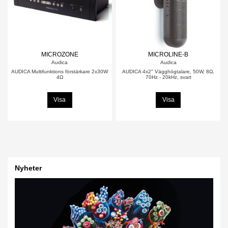
MICROZONE
MICROLINE-B
Audica
Audica
AUDICA Multifunktions förstärkare 2x30W
AUDICA 4x2" Vägghögtalare, 50W, 8Ω,
4Ω
70Hz - 20kHz, svart
Visa
Visa
Nyheter