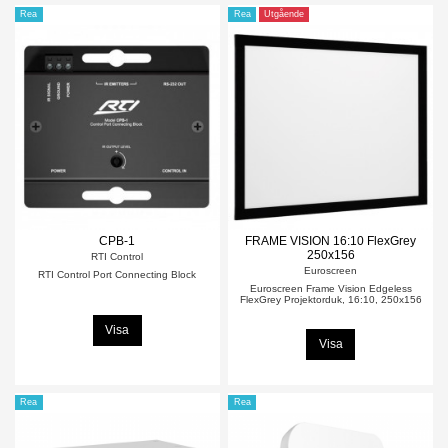
Rea
Rea
Utgående
CPB-1
FRAME VISION 16:10 FlexGrey
250x156
RTI Control
Euroscreen
RTI Control Port Connecting Block
Euroscreen Frame Vision Edgeless
FlexGrey Projektorduk, 16:10, 250x156
Visa
Visa
Rea
Rea