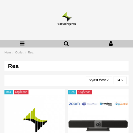
Hem
Outlet
Rea
Rea
Nyast först
14
Rea
Utgående
Rea
Utgående