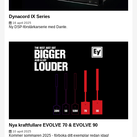
Dynacord IX Series
16 april 2025
Ny DSP-förstärkarserie med Dante.
Nya kraftfullare EVOLVE 70 & EVOLVE 90
10 april 2025
Kommer sommaren 2025 - förboka ditt exemplar redan idag!