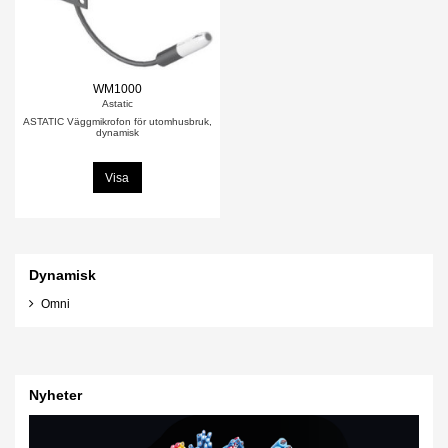
WM1000
Astatic
ASTATIC Väggmikrofon för utomhusbruk,
dynamisk
Visa
Dynamisk
Omni
Nyheter