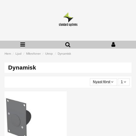
Hem
Ljud
Mikrofoner
Utrop
Dynamisk
Dynamisk
Nyast först
1