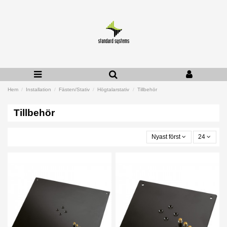
Hem
Installation
Fästen/Stativ
Högtalarstativ
Tillbehör
Tillbehör
Nyast först
24