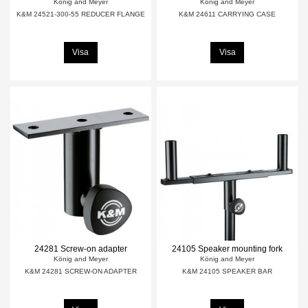
König and Meyer
König and Meyer
K&M 24521-300-55 REDUCER FLANGE
K&M 24611 CARRYING CASE
Visa
Visa
24281 Screw-on adapter
24105 Speaker mounting fork
König and Meyer
König and Meyer
K&M 24281 SCREW-ON ADAPTER
K&M 24105 SPEAKER BAR