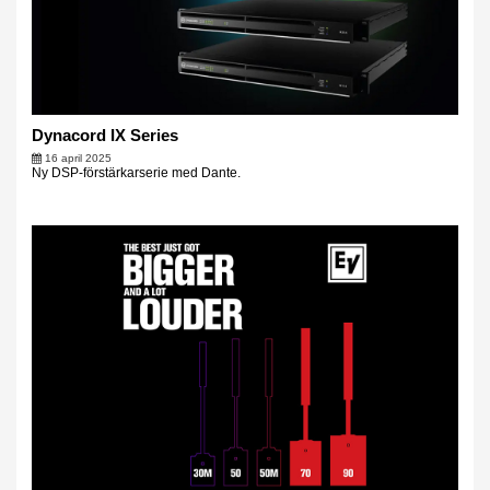
Dynacord IX Series
16 april 2025
Ny DSP-förstärkarserie med Dante.