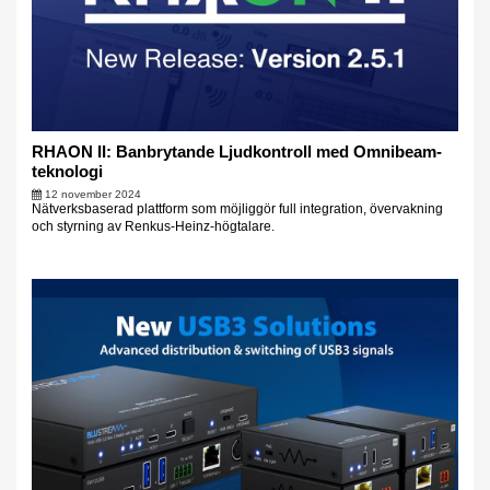
RHAON II: Banbrytande Ljudkontroll med Omnibeam-
teknologi
12 november 2024
Nätverksbaserad plattform som möjliggör full integration, övervakning
och styrning av Renkus-Heinz-högtalare.