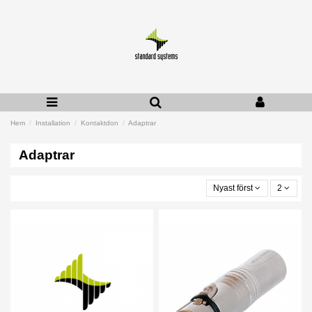
Hem
Installation
Kontaktdon
Adaptrar
Adaptrar
Nyast först
2