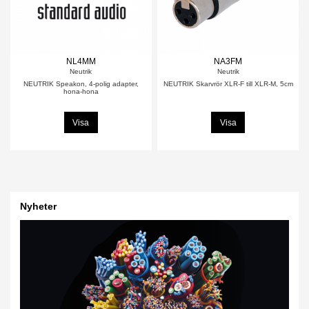
NL4MM
NA3FM
Neutrik
Neutrik
NEUTRIK Speakon, 4-polig adapter,
NEUTRIK Skarvrör XLR-F till XLR-M, 5cm
hona-hona
Visa
Visa
Nyheter