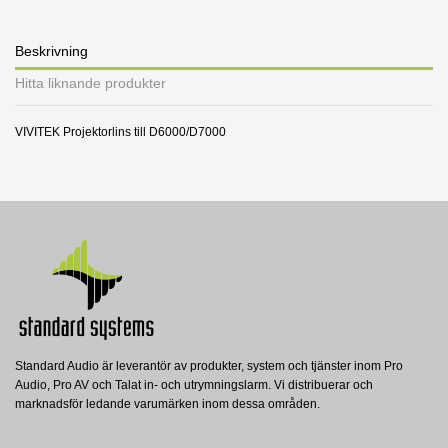
Beskrivning
Hitta liknande produkter
VIVITEK Projektorlins till D6000/D7000
1 andra produkter i samma kategori:
Standard Audio är leverantör av produkter, system och tjänster inom Pro
Audio, Pro AV och Talat in- och utrymningslarm. Vi distribuerar och
WM-3
marknadsför ledande varumärken inom dessa områden.
Vivitek
VIVITEK Väggmonteringsfäste till
D755WT / DH758UST / D756USTi /