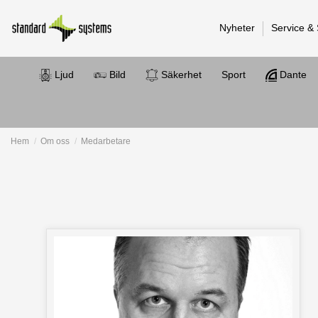
Nyheter
Service &
Ljud
Bild
Säkerhet
Sport
Dante
Hem
Om oss
Medarbetare