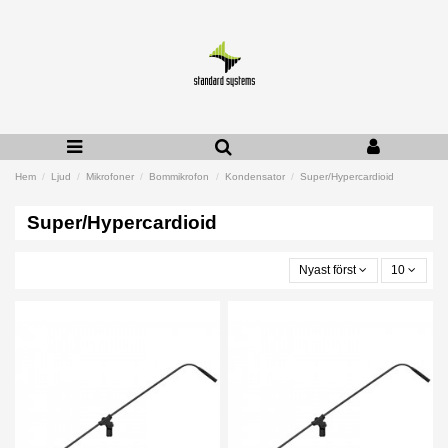
Hem
Ljud
Mikrofoner
Bommikrofon
Kondensator
Super/Hypercardioid
Super/Hypercardioid
Nyast först
10