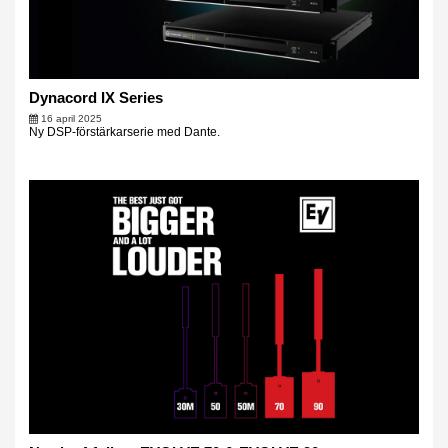
Dynacord IX Series
16 april 2025
Ny DSP-förstärkarserie med Dante.