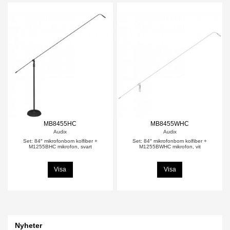
MB8455HC
MB8455WHC
Audix
Audix
Set: 84″ mikrofonbom kolfiber +
Set: 84″ mikrofonbom kolfiber +
M1255BHC mikrofon, svart
M1255BWHC mikrofon, vit
Visa
Visa
Nyheter