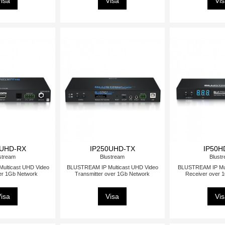
isa
Visa
Vi
0UHD-RX
IP250UHD-TX
IP50H
stream
Blustream
Blust
ulticast UHD Video
BLUSTREAM IP Multicast UHD Video
BLUSTREAM IP Mul
er 1Gb Network
Transmitter over 1Gb Network
Receiver over 
isa
Visa
Vi