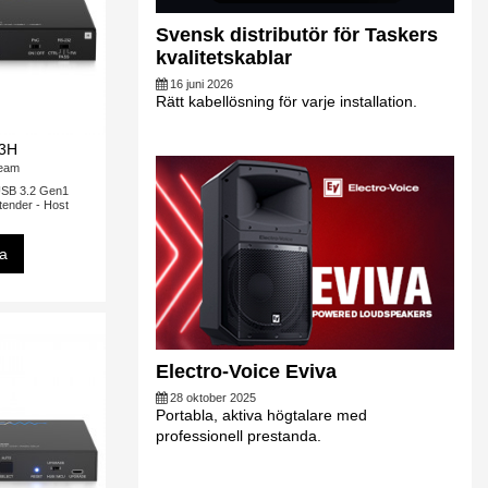
Svensk distributör för Taskers
kvalitetskablar
16 juni 2026
Rätt kabellösning för varje installation.
3H
ream
B 3.2 Gen1
nder - Host
sa
Electro-Voice Eviva
28 oktober 2025
Portabla, aktiva högtalare med
professionell prestanda.