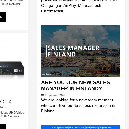
presentationsswitch med HDMI- och USB-
icast UHD Video
r 10Gb Network
C-ingångar, AirPlay, Miracast och
Chromecast.
sa
ARE YOU OUR NEW SALES
MANAGER IN FINLAND?
13 januari 2025
We are looking for a new team member
HD-TX
who can drive our business expansion in
ream
Finland.
icast UHD Video
r 1Gb Network