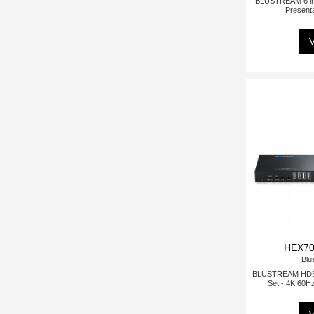
BLUSTREAM 6 inp
Presenta
V
HEX70
Blu
BLUSTREAM HDB
Set - 4K 60Hz