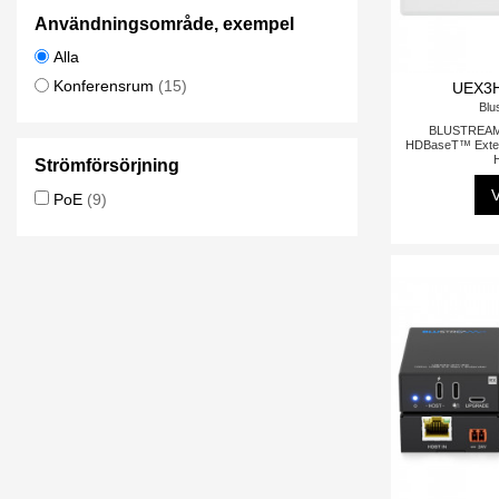
Användningsområde, exempel
Alla
Konferensrum
(15)
UEX3
Blu
BLUSTREAM
HDBaseT™ Extend
Strömförsörjning
V
PoE
(9)