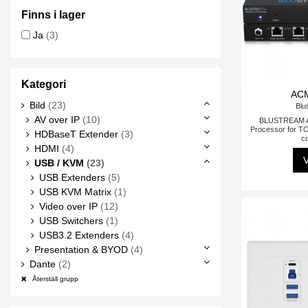
Finns i lager
Ja
(3)
Kategori
AC
Bild
(23)
Blu
AV over IP
(10)
BLUSTREAM A
Processor for TC
HDBaseT Extender
(3)
co
HDMI
(4)
V
USB / KVM
(23)
USB Extenders
(5)
USB KVM Matrix
(1)
Video over IP
(12)
USB Switchers
(1)
USB3.2 Extenders
(4)
Presentation & BYOD
(4)
Dante
(2)
Återställ grupp