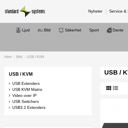
Nyheter
Service &
Ljud
Bild
Säkerhet
Sport
Dante
Hem
Bild
USB / KVM
USB / 
USB / KVM
USB Extenders
USB KVM Matrix
Video over IP
USB Switchers
USB3.2 Extenders