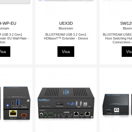
H-WP-EU
UEX3D
SW12
stream
Blustream
Blust
 USB 3.2 Gen1
BLUSTREAM USB 3.2 Gen1
BLUSTREAM USB3.2
er EU Wall Plate -
HDBaseT™ Extender - Device
Host Switching Hu
Host
Connections
isa
Visa
Vi