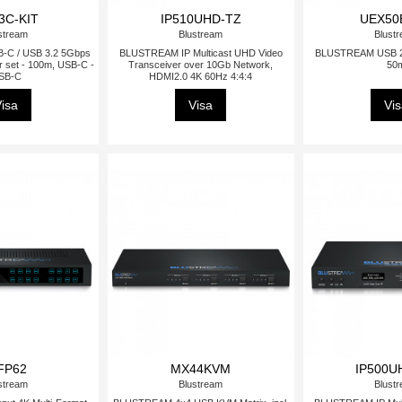
3C-KIT
IP510UHD-TZ
UEX50
stream
Blustream
Blust
C / USB 3.2 5Gbps
BLUSTREAM IP Multicast UHD Video
BLUSTREAM USB 2.0
 set - 100m, USB-C -
Transceiver over 10Gb Network,
50
SB-C
HDMI2.0 4K 60Hz 4:4:4
isa
Visa
Vi
FP62
MX44KVM
IP500U
stream
Blustream
Blust