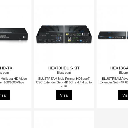
0HD-TX
HEX70HDUK-KIT
HEX18GA
stream
Blustream
Blust
ulticast HD Video
BLUSTREAM Multi Format HDBaseT
BLUSTREAM Adva
ver 100/1000Mbps
CSC Extender Set - 4K 60Hz 4:4:4 up to
Extender Set - 4K 6
70m
isa
Visa
Vi