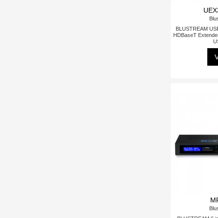
UEX
Blu
BLUSTREAM USB-
HDBaseT Extender
U
V
M
Blu