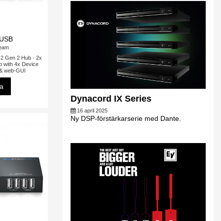
USB
ream
 Gen 2 Hub - 2x
b with 4x Device
 & web-GUI
sa
Dynacord IX Series
16 april 2025
Ny DSP-förstärkarserie med Dante.