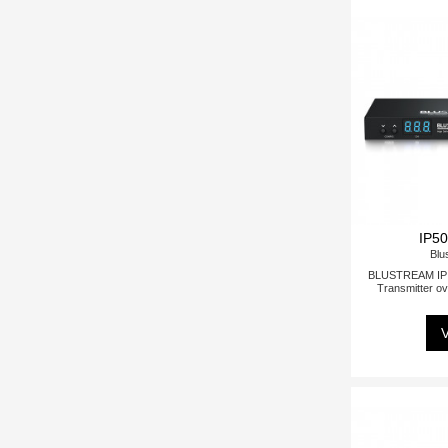
IP5
Blu
BLUSTREAM IP M
Transmitter o
V