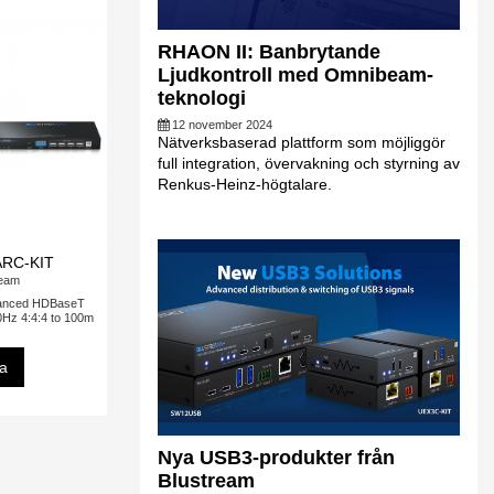
RHAON II: Banbrytande
Ljudkontroll med Omnibeam-
teknologi
12 november 2024
Nätverksbaserad plattform som möjliggör
full integration, övervakning och styrning av
Renkus-Heinz-högtalare.
RC-KIT
ream
nced HDBaseT
0Hz 4:4:4 to 100m
sa
Nya USB3-produkter från
Blustream