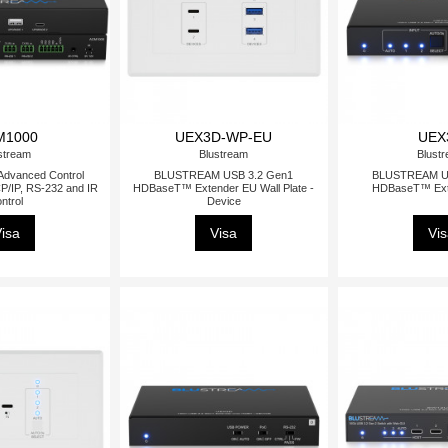
M1000
UEX3D-WP-EU
UEX
stream
Blustream
Blust
dvanced Control
BLUSTREAM USB 3.2 Gen1
BLUSTREAM US
P/IP, RS-232 and IR
HDBaseT™ Extender EU Wall Plate -
HDBaseT™ Exte
ntrol
Device
isa
Visa
Vi