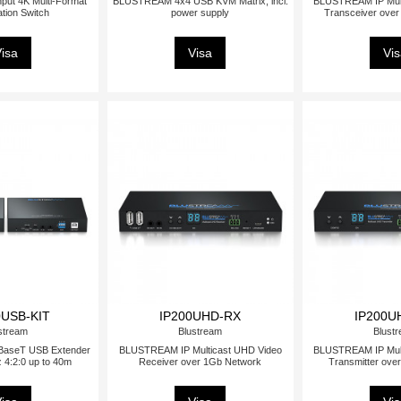
ut 4K Multi-Format
BLUSTREAM 4x4 USB KVM Matrix, incl.
BLUSTREAM IP Mult
tion Switch
power supply
Transceiver ove
isa
Visa
Vi
USB-KIT
IP200UHD-RX
IP200U
stream
Blustream
Blust
aseT USB Extender
BLUSTREAM IP Multicast UHD Video
BLUSTREAM IP Mult
 4:2:0 up to 40m
Receiver over 1Gb Network
Transmitter ove