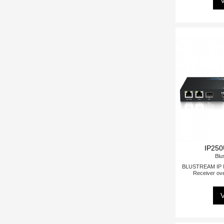
V
IP25
Blu
BLUSTREAM IP M
Receiver ov
V