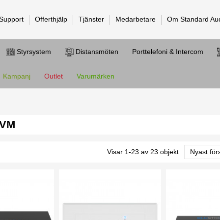
 Support
Offerthjälp
Tjänster
Medarbetare
Om Standard Au
Styrsystem
Distansmöten
Porttelefoni & Intercom
Kampanj
Outlet
Varumärken
KVM
Visar 1-23 av 23 objekt
Nyast för