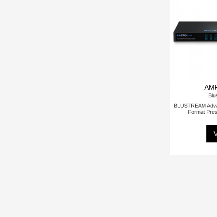
AM
Blu
BLUSTREAM Advan
Format Pres
V