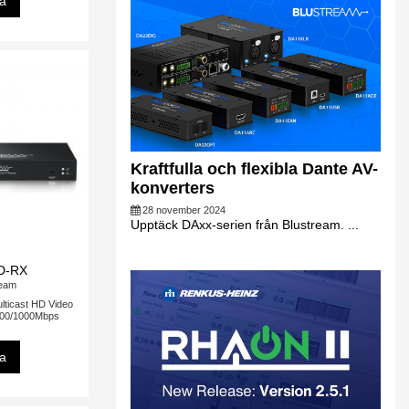
sa
Kraftfulla och flexibla Dante AV-
konverters
28 november 2024
Upptäck DAxx-serien från Blustream. ...
D-RX
ream
ticast HD Video
100/1000Mbps
sa