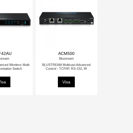
F42AU
ACM500
stream
Blustream
ced Wireless Multi-
BLUSTREAM Multicast Advanced
entation Switch
Control - TCP/IP, RS-232, IR
isa
Visa