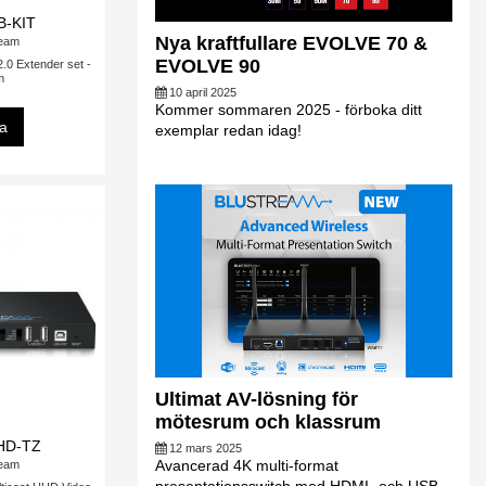
B-KIT
Nya kraftfullare EVOLVE 70 &
ream
EVOLVE 90
 Extender set -
m
10 april 2025
Kommer sommaren 2025 - förboka ditt
sa
exemplar redan idag!
Ultimat AV-lösning för
mötesrum och klassrum
HD-TZ
12 mars 2025
Avancerad 4K multi-format
ream