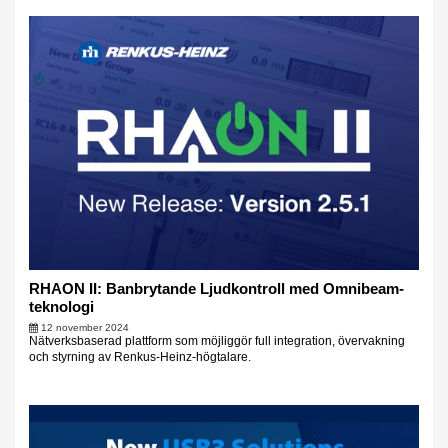
RHAON II: Banbrytande Ljudkontroll med Omnibeam-
teknologi
12 november 2024
Nätverksbaserad plattform som möjliggör full integration, övervakning
och styrning av Renkus-Heinz-högtalare.