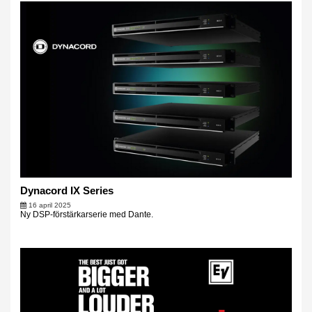
Dynacord IX Series
16 april 2025
Ny DSP-förstärkarserie med Dante.