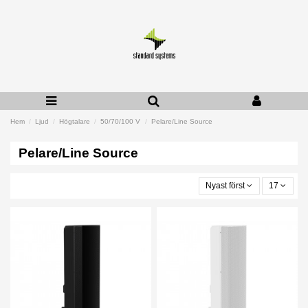
Hem
Ljud
Högtalare
50/70/100 V
Pelare/Line Source
Pelare/Line Source
Nyast först
17