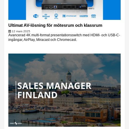
Ultimat AV-lösning för mötesrum och klassrum
12 mars 2025
Avancerad 4K multi-format presentationsswitch med HDMI- och USB-C-
ingångar, AirPlay, Miracast och Chromecast.