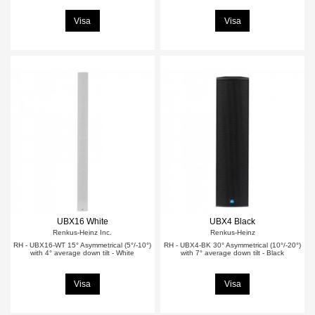
Visa
Visa
UBX16 White
UBX4 Black
Renkus-Heinz Inc.
Renkus-Heinz
RH - UBX16-WT 15° Asymmetrical (5°/-10°)
RH - UBX4-BK 30° Asymmetrical (10°/-20°)
with 4° average down tilt - White
with 7° average down tilt - Black
Visa
Visa