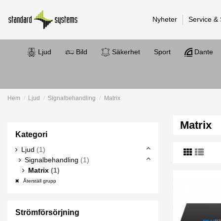
Nyheter
Service &
Ljud
Bild
Säkerhet
Sport
Dante
Hem
Ljud
Signalbehandling
Matrix
Matrix
Kategori
Ljud
(1)
Signalbehandling
(1)
Matrix
(1)
Återställ grupp
Strömförsörjning