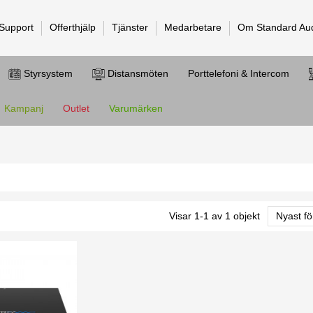
 Support
Offerthjälp
Tjänster
Medarbetare
Om Standard Au
Styrsystem
Distansmöten
Porttelefoni & Intercom
Kampanj
Outlet
Varumärken
Visar 1-1 av 1 objekt
Nyast fö