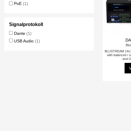
PoE
(1)
Signalprotokoll
Dante
(1)
DA
USB Audio
(1)
Blu
BLUSTREAM 14x14
with balanced / 
and U
V