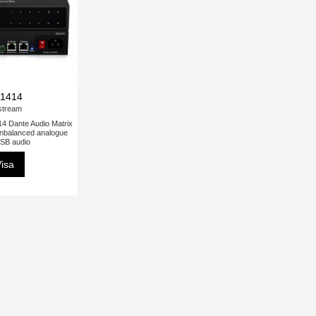
1414
stream
 Dante Audio Matrix
unbalanced analogue
SB audio
isa