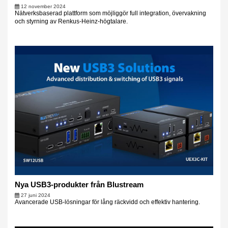
12 november 2024
Nätverksbaserad plattform som möjliggör full integration, övervakning
och styrning av Renkus-Heinz-högtalare.
Nya USB3-produkter från Blustream
27 juni 2024
Avancerade USB-lösningar för lång räckvidd och effektiv hantering.