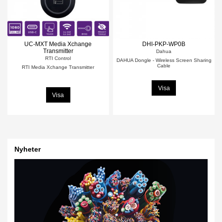
UC-MXT Media Xchange
DHI-PKP-WP0B
Transmitter
Dahua
RTI Control
DAHUA Dongle - Wireless Screen Sharing
Cable
RTI Media Xchange Transmitter
Visa
Visa
Nyheter