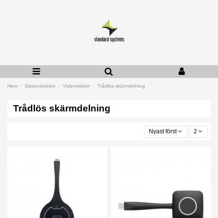
Hem
Distansmöten
Videomöten
Trådlös skärmdelning
Trådlös skärmdelning
Nyast först
2