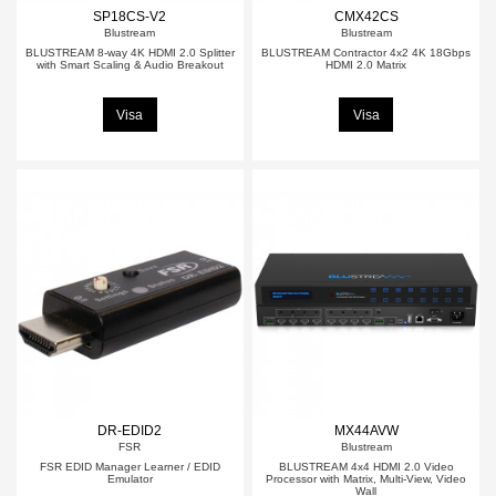
SP18CS-V2
CMX42CS
Blustream
Blustream
BLUSTREAM 8-way 4K HDMI 2.0 Splitter
BLUSTREAM Contractor 4x2 4K 18Gbps
with Smart Scaling & Audio Breakout
HDMI 2.0 Matrix
Visa
Visa
DR-EDID2
MX44AVW
FSR
Blustream
FSR EDID Manager Learner / EDID
BLUSTREAM 4x4 HDMI 2.0 Video
Emulator
Processor with Matrix, Multi-View, Video
Wall