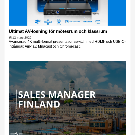
Ultimat AV-lösning för mötesrum och klassrum
12 mars 2025
Avancerad 4K multi-format presentationsswitch med HDMI- och USB-C-
ingångar, AirPlay, Miracast och Chromecast.