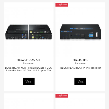
Utgående
HEX70HDUK-KIT
HD11CTRL
Blustream
Blustream
BLUSTREAM Multi Format HDBaseT CSC
BLUSTREAM HDMI In-line controller
Extender Set - 4K 60Hz 4:4:4 up to 70m
Visa
Visa
Utgående