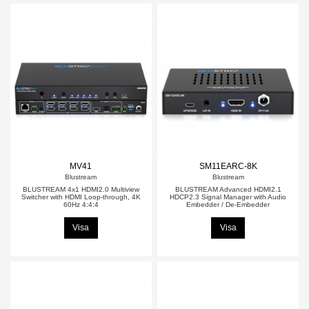
MV41
SM11EARC-8K
Blustream
Blustream
BLUSTREAM 4x1 HDMI2.0 Multiview
BLUSTREAM Advanced HDMI2.1
Switcher with HDMI Loop-through, 4K
HDCP2.3 Signal Manager with Audio
60Hz 4:4:4
Embedder / De-Embedder
Visa
Visa