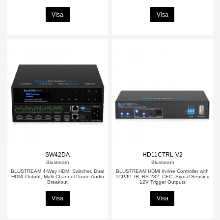
Visa
Visa
SW42DA
HD11CTRL-V2
Blustream
Blustream
BLUSTREAM 4-Way HDMI Switcher, Dual
BLUSTREAM HDMI In-line Controller with
HDMI Output, Multi-Channel Dante Audio
TCP/IP, IR, RS-232, CEC, Signal Sensing
Breakout
12V Trigger Outputs
Visa
Visa