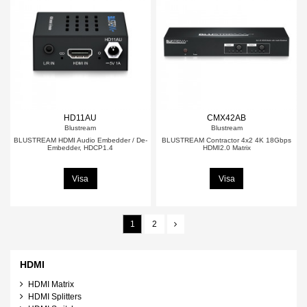
HD11AU
CMX42AB
Blustream
Blustream
BLUSTREAM HDMI Audio Embedder / De-
BLUSTREAM Contractor 4x2 4K 18Gbps
Embedder, HDCP1.4
HDMI2.0 Matrix
Visa
Visa
1
2
HDMI
HDMI Matrix
HDMI Splitters