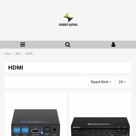
Hem
Bild
HDMI
HDMI
Nyast först
24