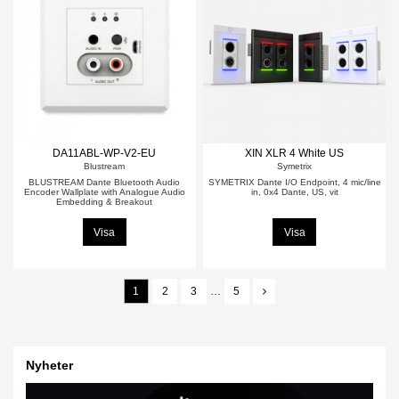
DA11ABL-WP-V2-EU
XIN XLR 4 White US
Blustream
Symetrix
BLUSTREAM Dante Bluetooth Audio
SYMETRIX Dante I/O Endpoint, 4 mic/line
Encoder Wallplate with Analogue Audio
in, 0x4 Dante, US, vit
Embedding & Breakout
Visa
Visa
1
2
3
…
5
Nyheter