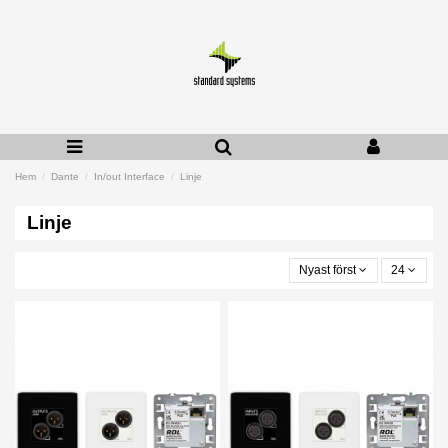
Hem
Dante
In/out Interface
Linje
Linje
Nyast först
24