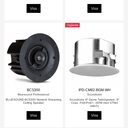
Visa
Visa
Utgående
BCS300
IPD-CM82-BGM-WH
Bluesound Professional
Soundtube
BLUESOUND BCS300 Network Streaming
Soundtube IP Dante Takhögtalare, 8"
Ceiling Speaker
Coax, PoE/PoE+, (40W med STNet
switch)
Visa
Visa