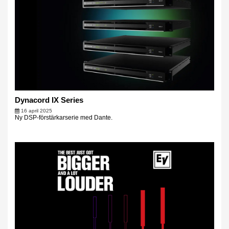
Dynacord IX Series
16 april 2025
Ny DSP-förstärkarserie med Dante.