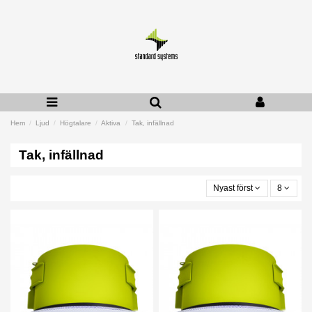
Hem
Ljud
Högtalare
Aktiva
Tak, infällnad
Tak, infällnad
Nyast först
8