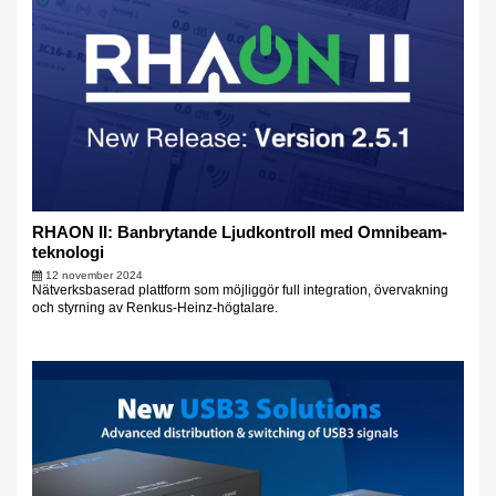
RHAON II: Banbrytande Ljudkontroll med Omnibeam-
teknologi
12 november 2024
Nätverksbaserad plattform som möjliggör full integration, övervakning
och styrning av Renkus-Heinz-högtalare.