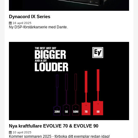
Dynacord IX Series
16 april 2025
Ny DSP-förstärkarserie med Dante.
Nya kraftfullare EVOLVE 70 & EVOLVE 90
10 april 2025
Kommer sommaren 2025 - förboka ditt exemplar redan idag!