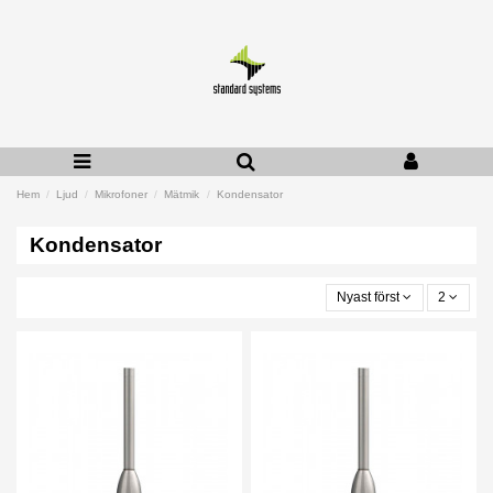
Hem
Ljud
Mikrofoner
Mätmik
Kondensator
Kondensator
Nyast först
2