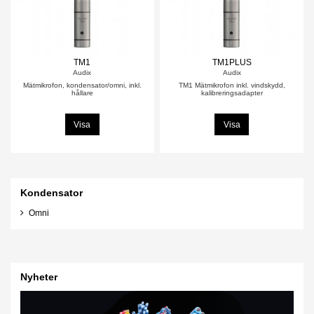
TM1
TM1PLUS
Audix
Audix
Mätmikrofon, kondensator/omni, inkl.
TM1 Mätmikrofon inkl. vindskydd,
hållare
kalibreringsadapter
Visa
Visa
Kondensator
Omni
Nyheter