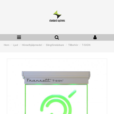
Hem
Ljud
Hörselhjälpmedel
Slingförstärkare
Tillbehör
T-SIGN