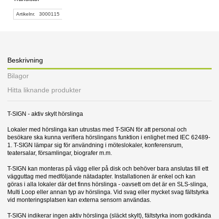
Artikelnr.
3000115
Beskrivning
Bilagor
Hitta liknande produkter
T-SIGN - aktiv skylt hörslinga
Lokaler med hörslinga kan utrustas med T-SIGN för att personal och
besökare ska kunna verifiera hörslingans funktion i enlighet med IEC 62489-
1. T-SIGN lämpar sig för användning i möteslokaler, konferensrum,
teatersalar, församlingar, biografer m.m.
T-SIGN kan monteras på vägg eller på disk och behöver bara anslutas till ett
vägguttag med medföljande nätadapter. Installationen är enkel och kan
göras i alla lokaler där det finns hörslinga - oavsett om det är en SLS-slinga,
Multi Loop eller annan typ av hörslinga. Vid svag eller mycket svag fältstyrka
vid monteringsplatsen kan externa sensorn användas.
T-SIGN indikerar ingen aktiv hörslinga (släckt skylt), fältstyrka inom godkända