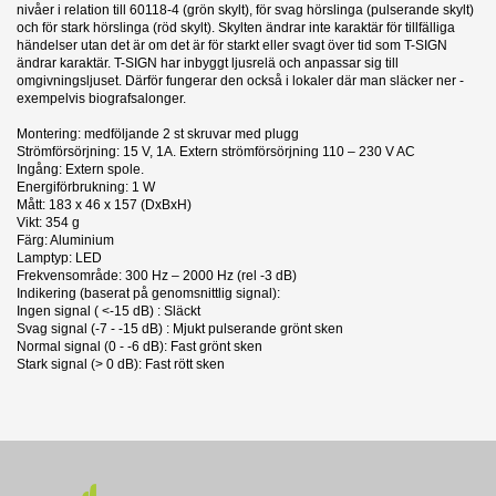
nivåer i relation till 60118-4 (grön skylt), för svag hörslinga (pulserande skylt)
och för stark hörslinga (röd skylt). Skylten ändrar inte karaktär för tillfälliga
händelser utan det är om det är för starkt eller svagt över tid som T-SIGN
ändrar karaktär. T-SIGN har inbyggt ljusrelä och anpassar sig till
omgivningsljuset. Därför fungerar den också i lokaler där man släcker ner -
exempelvis biografsalonger.
Montering: medföljande 2 st skruvar med plugg
Strömförsörjning: 15 V, 1A. Extern strömförsörjning 110 – 230 V AC
Ingång: Extern spole.
Energiförbrukning: 1 W
Mått: 183 x 46 x 157 (DxBxH)
Vikt: 354 g
Färg: Aluminium
Lamptyp: LED
Frekvensområde: 300 Hz – 2000 Hz (rel -3 dB)
Indikering (baserat på genomsnittlig signal):
Ingen signal ( <-15 dB) : Släckt
Svag signal (-7 - -15 dB) : Mjukt pulserande grönt sken
Normal signal (0 - -6 dB): Fast grönt sken
Stark signal (> 0 dB): Fast rött sken
9 andra produkter i samma kategori:
Manual
Nerladdning (924.61k)