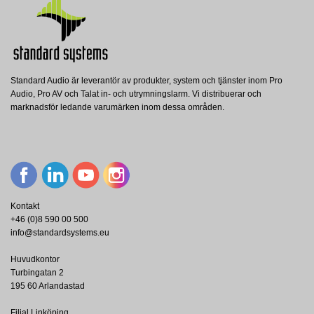
Standard Audio är leverantör av produkter, system och tjänster inom Pro
Audio, Pro AV och Talat in- och utrymningslarm. Vi distribuerar och
SKYLTA6
marknadsför ledande varumärken inom dessa områden.
Ampetronic
AMPETRONIC Skylt A6 storlek,
Teleslinga Svensk Text
Visa
Kontakt
+46 (0)8 590 00 500
info@standardsystems.eu
Huvudkontor
Turbingatan 2
195 60 Arlandastad
Filial Linköping