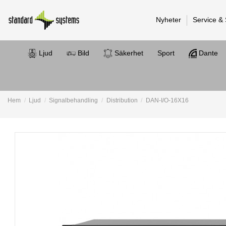
Nyheter
Service &
Ljud
Bild
Säkerhet
Sport
Dante
Hem
Ljud
Signalbehandling
Distribution
DAN-I/O-16X16