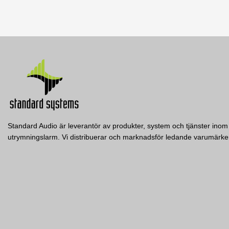
Datablad
3 andra produkter i samma kategori:
Nerladdning (229.43k)
Standard Audio är leverantör av produkter, system och tjänster inom 
utrymningslarm. Vi distribuerar och marknadsför ledande varumär
CAT100EARC
Blustream
BLUSTREAM HDMI eARC/ARC Audio over CAT
with built-in DAC
Visa