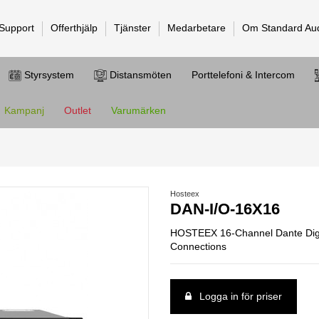
 Support
Offerthjälp
Tjänster
Medarbetare
Om Standard Au
Styrsystem
Distansmöten
Porttelefoni & Intercom
Kampanj
Outlet
Varumärken
Hosteex
DAN-I/O-16X16
HOSTEEX 16-Channel Dante Digita
Connections
Logga in för priser