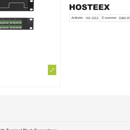
Artikelnr.
HX-1013
E-nummer
DAN-I/