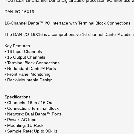
HOSTEEX 16-Channel Dante Digital audio processor, I/O Interface w
DAN-I/O-16X16
16-Channel Dante™ I/O Interface with Terminal Block Connections
The DAN-I/O-16X16 is a comprehensive 16-channel Dante™ audio interfa
Key Features
• 16 Input Channels
• 16 Output Channels
• Terminal Block Connections
• Redundant Dante™ Ports
• Front Panel Monitoring
• Rack-Mountable Design
Specifications
• Channels: 16 In / 16 Out
• Connection: Terminal Block
• Network: Dual Dante™ Ports
• Power: AC Input
• Mounting: 1U Rack
• Sample Rate: Up to 96kHz