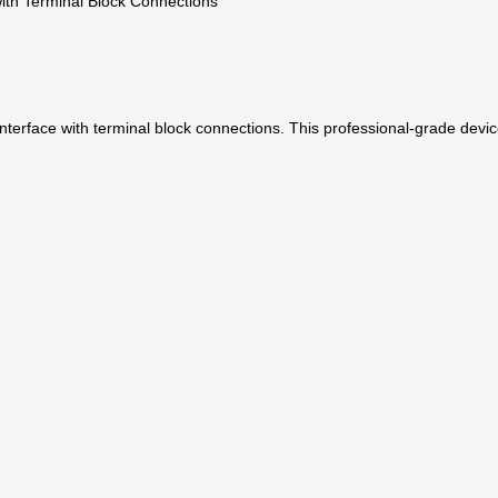
ith Terminal Block Connections
ce with terminal block connections. This professional-grade device off