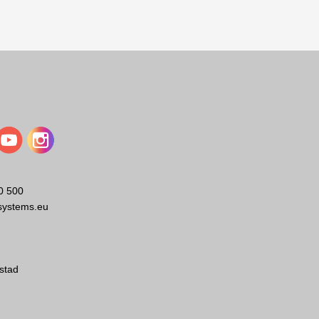
0 500
systems.eu
stad