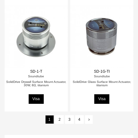
SD-1-T
SD-1G-TI
Soundtube
Soundtube
SolidDrive Drywall Surface Mount Actuator,
SolidDrive Glass Surface Mount Actuator,
30W, 8Ω, titanium
titanium
Visa
Visa
1
2
3
4