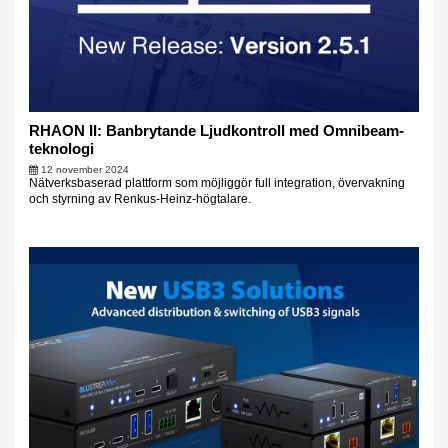
RHAON II: Banbrytande Ljudkontroll med Omnibeam-
teknologi
12 november 2024
Nätverksbaserad plattform som möjliggör full integration, övervakning
och styrning av Renkus-Heinz-högtalare.