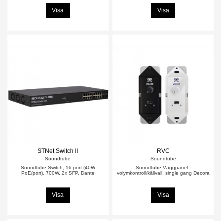
Visa
Visa
STNet Switch II
RVC
Soundtube
Soundtube
Soundtube Switch, 16-port (40W
Soundtube Väggpanel -
PoE/port), 700W, 2x SFP, Dante
volymkontroll/källvall, single gang Decora
Visa
Visa