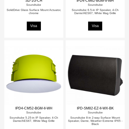
SD-1G-CH
IPD4-CM62-BGM-II-WH
Soundtube
Soundtube
SolidDrive Glass Surface Mount Actuator,
Soundtube 6.5-in IP Speaker, 4-Ch
chrome
Dante/AES67, White Mag Grille
Visa
Visa
IPD4-CM52-BGM-II-WH
IPD-SM82-EZ-II-WX-BK
Soundtube
Soundtube
Soundtube 5.25-in IP Speaker, 4-Ch
Soundtube 8-in 2-way Surface Mount
Dante/AES67, White Mag Grille
Speaker, Dante, Weather Extreme IP65 -
Black