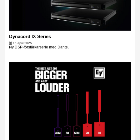
Dynacord IX Series
16 april 2025
Ny DSP-förstärkarserie med Dante.