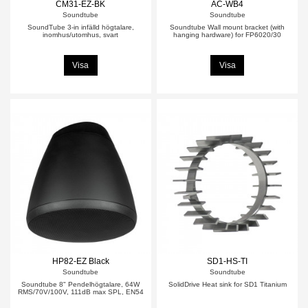
CM31-EZ-BK
AC-WB4
Soundtube
Soundtube
SoundTube 3-in infälld högtalare,
Soundtube Wall mount bracket (with
inomhus/utomhus, svart
hanging hardware) for FP6020/30
Visa
Visa
HP82-EZ Black
SD1-HS-TI
Soundtube
Soundtube
Soundtube 8" Pendelhögtalare, 64W
SolidDrive Heat sink for SD1 Titanium
RMS/70V/100V, 111dB max SPL, EN54