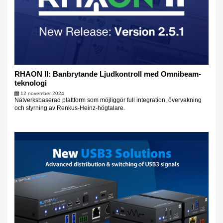
RHAON II: Banbrytande Ljudkontroll med Omnibeam-
teknologi
12 november 2024
Nätverksbaserad plattform som möjliggör full integration, övervakning
och styrning av Renkus-Heinz-högtalare.