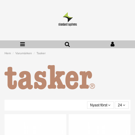
Hem
Varumärken
Tasker
Nyast först
24