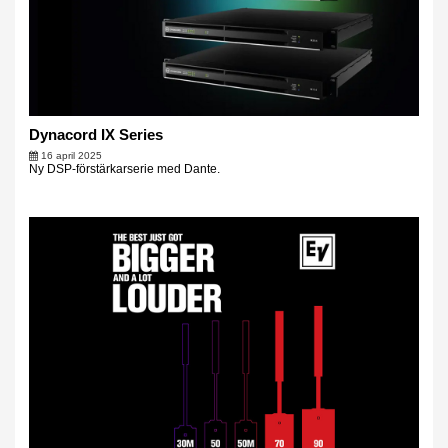
Dynacord IX Series
16 april 2025
Ny DSP-förstärkarserie med Dante.