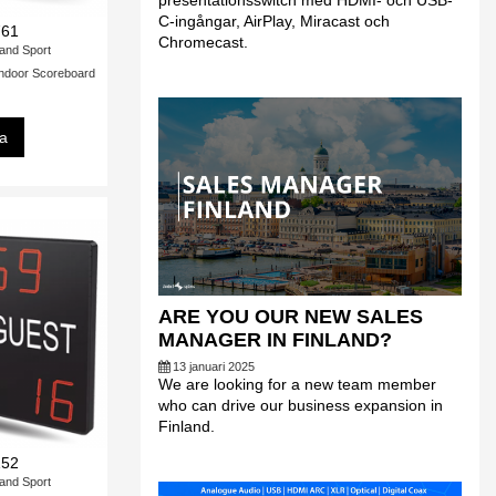
presentationsswitch med HDMI- och USB-
C-ingångar, AirPlay, Miracast och
761
Chromecast.
and Sport
ndoor Scoreboard
sa
ARE YOU OUR NEW SALES
MANAGER IN FINLAND?
13 januari 2025
We are looking for a new team member
who can drive our business expansion in
Finland.
152
and Sport