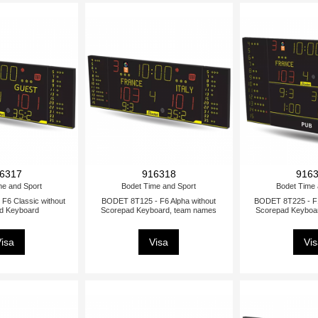
6317
916318
916
me and Sport
Bodet Time and Sport
Bodet Time 
F6 Classic without
BODET 8T125 - F6 Alpha without
BODET 8T225 - F1
d Keyboard
Scorepad Keyboard, team names
Scorepad Keyboa
isa
Visa
Vi