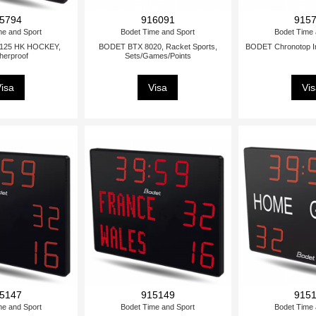
5794
916091
915
me and Sport
Bodet Time and Sport
Bodet Time 
125 HK HOCKEY,
BODET BTX 8020, Racket Sports,
BODET Chronotop I
herproof
Sets/Games/Points
isa
Visa
Vi
5147
915149
915
me and Sport
Bodet Time and Sport
Bodet Time 