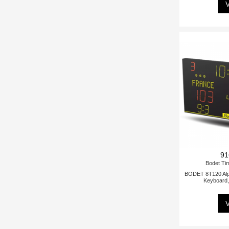
V
91
Bodet Ti
BODET 8T120 Alp
Keyboard
V