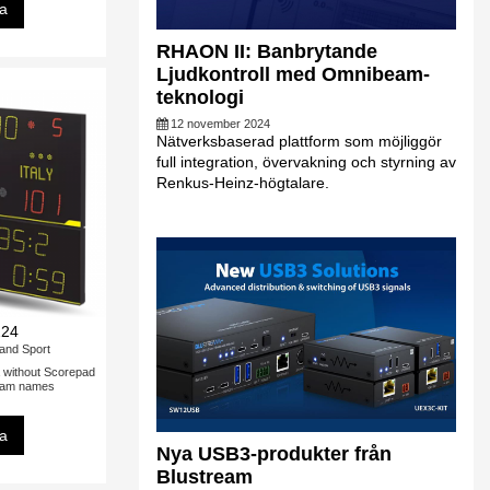
sa
RHAON II: Banbrytande
Ljudkontroll med Omnibeam-
teknologi
12 november 2024
Nätverksbaserad plattform som möjliggör
full integration, övervakning och styrning av
Renkus-Heinz-högtalare.
224
and Sport
without Scorepad
eam names
sa
Nya USB3-produkter från
Blustream