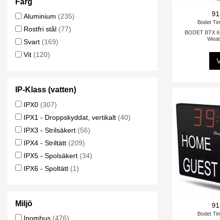
Färg
91
Aluminium
(235)
Bodet Ti
Rostfri stål
(77)
BODET BTX 6
Weat
Svart
(169)
Vit
(120)
V
IP-Klass (vatten)
IPX0
(307)
IPX1 - Droppskyddat, vertikalt
(40)
IPX3 - Strilsäkert
(56)
IPX4 - Striltätt
(209)
IPX5 - Spolsäkert
(34)
IPX6 - Spoltätt
(1)
Miljö
91
Bodet Ti
Inomhus
(476)