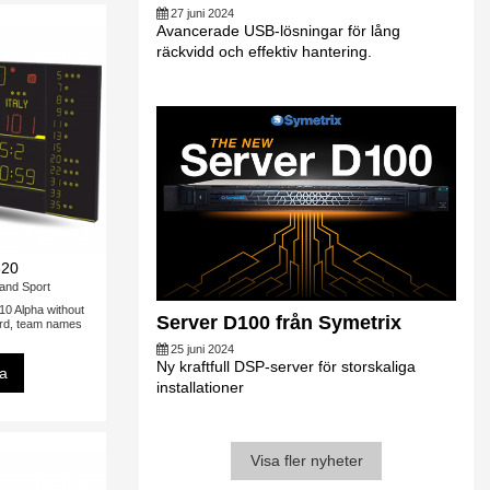
27 juni 2024
Avancerade USB-lösningar för lång
räckvidd och effektiv hantering.
320
and Sport
0 Alpha without
Server D100 från Symetrix
rd, team names
25 juni 2024
Ny kraftfull DSP-server för storskaliga
sa
installationer
Visa fler nyheter