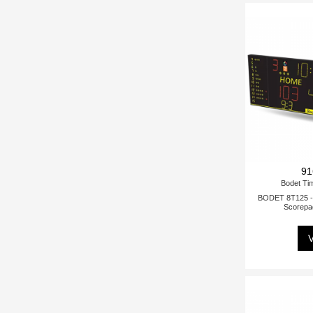
91
Bodet Ti
BODET 8T125 - 
Scorepa
V