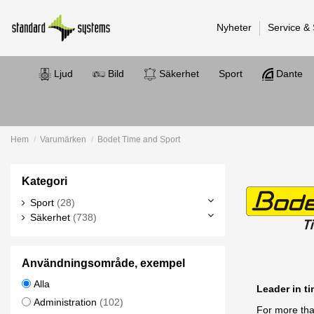
Nyheter
Service &
Ljud
Bild
Säkerhet
Sport
Dante
Hem
Varumärken
Bodet Time and Sport
Kategori
Sport
(28)
Säkerhet
(738)
Användningsområde, exempel
Alla
Leader in t
Administration
(102)
For more tha