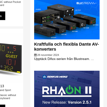
C without Pocket
ard
sa
Kraftfulla och flexibla Dante AV-
konverters
28 november 2024
Upptäck DAxx-serien från Blustream. ...
213
and Sport
assic without
Keyboard