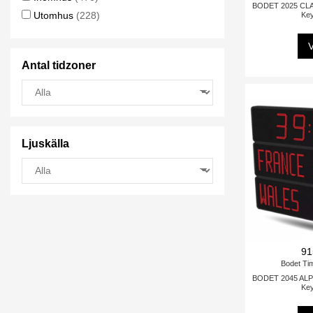
BODET 2025 CLAS
Utomhus
(228)
Ke
V
Antal tidzoner
Ljuskälla
91
Bodet Ti
BODET 2045 ALPH
Ke