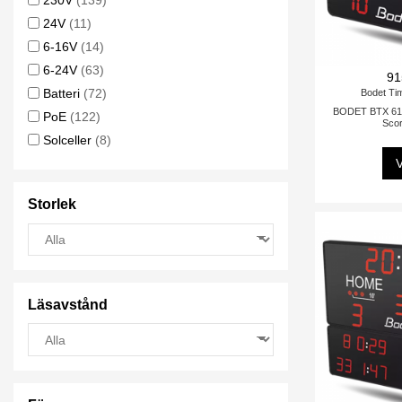
230V
(139)
24V
(11)
6-16V
(14)
6-24V
(63)
91
Batteri
(72)
Bodet Ti
BODET BTX 612
PoE
(122)
Sco
Solceller
(8)
V
Storlek
Läsavstånd