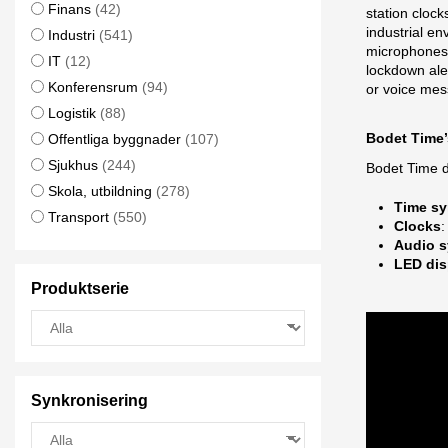
Finans
(42)
station clock
industrial en
Industri
(541)
microphones.
IT
(12)
lockdown aler
Konferensrum
(94)
or voice mess
Logistik
(88)
Bodet Time’
Offentliga byggnader
(107)
Sjukhus
(244)
Bodet Time d
Skola, utbildning
(278)
Time sy
Transport
(550)
Clocks
:
Audio 
LED dis
Produktserie
Synkronisering