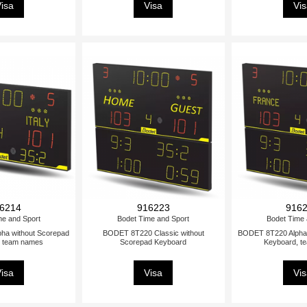
isa
Visa
Vi
6214
916223
916
me and Sport
Bodet Time and Sport
Bodet Time 
ha without Scorepad
BODET 8T220 Classic without
BODET 8T220 Alpha 
, team names
Scorepad Keyboard
Keyboard, t
isa
Visa
Vi