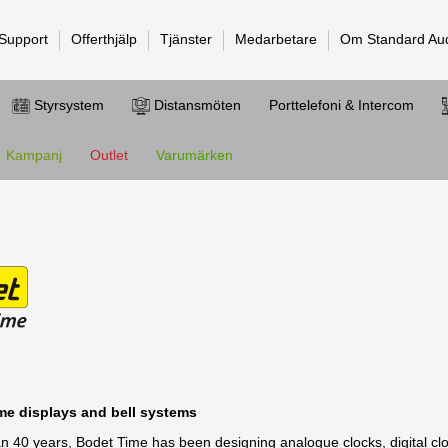
 Support
Offerthjälp
Tjänster
Medarbetare
Om Standard Au
Styrsystem
Distansmöten
Porttelefoni & Intercom
Kampanj
Outlet
Varumärken
ime displays and bell systems
n 40 years, Bodet Time has been designing analogue clocks, digital cl