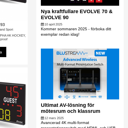
Nya kraftfullare EVOLVE 70 &
EVOLVE 90
793
10 april 2025
Kommer sommaren 2025 - förboka ditt
and Sport
exemplar redan idag!
LPHA HK HOCKEY,
proof
sa
Ultimat AV-lösning för
mötesrum och klassrum
12 mars 2025
Avancerad 4K multi-format