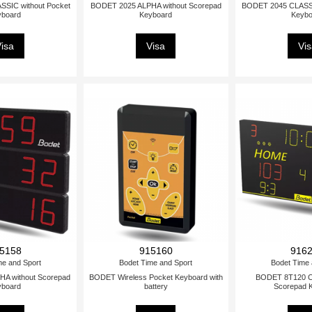
SIC without Pocket
BODET 2025 ALPHA without Scorepad
BODET 2045 CLASSI
yboard
Keyboard
Keybo
isa
Visa
Vi
5158
915160
916
me and Sport
Bodet Time and Sport
Bodet Time 
A without Scorepad
BODET Wireless Pocket Keyboard with
BODET 8T120 Cl
yboard
battery
Scorepad 