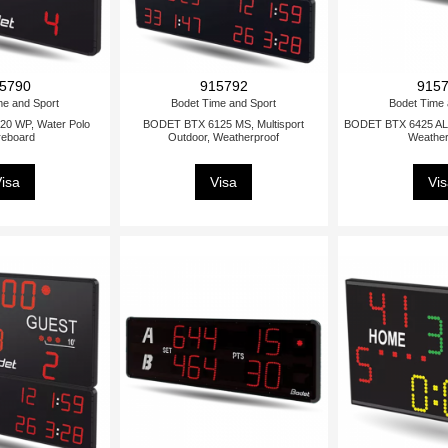
5790
915792
915
me and Sport
Bodet Time and Sport
Bodet Time 
0 WP, Water Polo
BODET BTX 6125 MS, Multisport
BODET BTX 6425 A
reboard
Outdoor, Weatherproof
Weather
isa
Visa
Vi