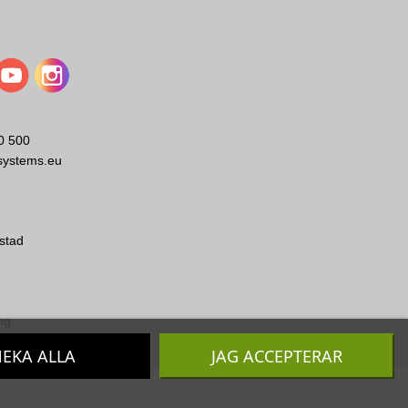
0 500
systems.eu
stad
ng
EKA ALLA
JAG ACCEPTERAR