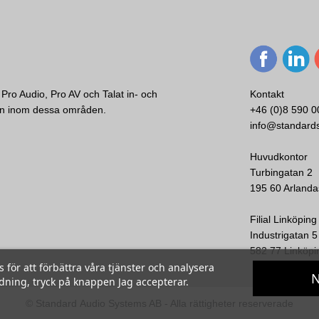
Pro Audio, Pro AV och Talat in- och
Kontakt
ken inom dessa områden.
+46 (0)8 590 0
MC1-3PK
info@standard
Audix
X/i5/F50
Mikrofonhållare till OM/VX/i5/F50, 3-pack
Huvudkontor
Turbingatan 2
195 60 Arlanda
Visa
Filial Linköping
Industrigatan 5
582 77 Linköpi
ör att förbättra våra tjänster och analysera
N
ndning, tryck på knappen Jag accepterar.
© Standard Audio Systems AB - Alla rättigheter reserverade