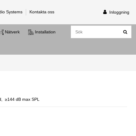
dio Systems
Kontakta oss
Inloggning
Nätverk
Installation
id, ≥144 dB max SPL