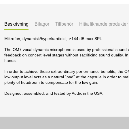
Beskrivning
Bilagor
Tillbehör
Hitta liknande produkter
Mikrofon, dynamisk/hyperkardioid, ≥144 dB max SPL
The OM7 vocal dynamic microphone is used by professional sound com
feedback on concert level stages without sacrificing sound quality. I
hands.
In order to achieve these extraordinary performance benefits, the 
low output level acts as a natural “pad” at the capsule in order to m
plenty of headroom to compensate for the low gain.
Designed, assembled, and tested by Audix in the USA.
Datablad
1 andra produkter i samma kategori:
Nerladdning (627.92k)