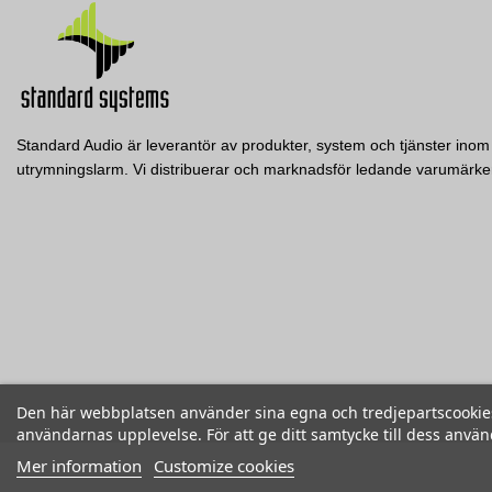
Standard Audio är leverantör av produkter, system och tjänster inom 
utrymningslarm. Vi distribuerar och marknadsför ledande varumär
WS357PK
MC1
Audix
Audix
ND86
Vindskydd till OM-serien/GR357-kapsel, 5-pack
Mikrofonhållare till OM/V
Electro-Voice
EV Supercardioid dynamic vocal mic
Visa
Visa
Visa
Den här webbplatsen använder sina egna och tredjepartscookies f
användarnas upplevelse. För att ge ditt samtycke till dess anvä
Mer information
Customize cookies