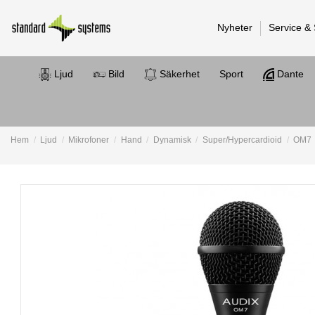
Nyheter
Service &
Ljud
Bild
Säkerhet
Sport
Dante
Hem
Ljud
Mikrofoner
Hand
Dynamisk
Super/Hypercardioid
OM7