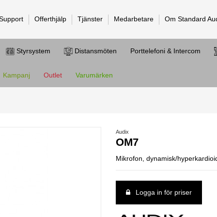
 Support
Offerthjälp
Tjänster
Medarbetare
Om Standard Au
Styrsystem
Distansmöten
Porttelefoni & Intercom
Kampanj
Outlet
Varumärken
Audix
OM7
Mikrofon, dynamisk/hyperkardio
Logga in för priser