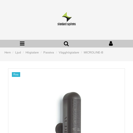
Hem
Ljud
Högtalare
Passiva
Vägghögtalare
MICROLINE-B
Rea