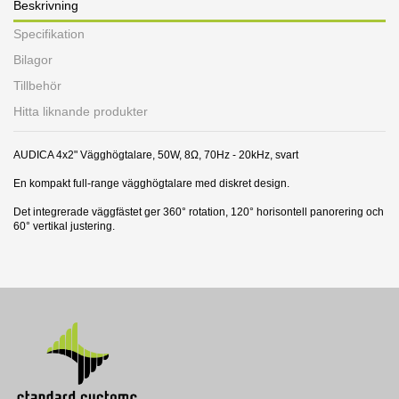
Beskrivning
Specifikation
Bilagor
Tillbehör
Hitta liknande produkter
AUDICA 4x2" Vägghögtalare, 50W, 8Ω, 70Hz - 20kHz, svart
En kompakt full-range vägghögtalare med diskret design.
Det integrerade väggfästet ger 360° rotation, 120° horisontell panorering och
60° vertikal justering.
15 andra produkter i samma kategori:
Datablad
Utgående
Utgående
Typ
Passiv fullrange vägghögtalare
Nerladdning (973.01k)
Frekvensomfång
70 - 20.000 Hz
Mått (BxHxD)
80 x 378 x 151 mm
Vikt
1,8 kg
Färg
Svart
Max SPL 1m
90 dB