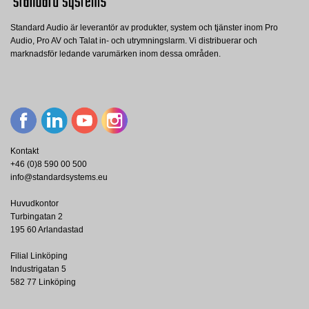
Baselement
2 x 2"
Mellanregisterelement
2 x 2"
Standard Audio är leverantör av produkter, system och tjänster inom Pro
MBS
MFS
Audio, Pro AV och Talat in- och utrymningslarm. Vi distribuerar och
Effekttålighet
50 W
Audica
Audica
Q18TW
marknadsför ledande varumärken inom dessa områden.
AUDICA Förlängare MICROline fästet, för
AUDICA Golvstativ för
Eqovox
Impedans
8 Ω
30° vertikal lutning
MICROpoint/MICROline, svart, par
EQOVOX Q18T 2-Way Full-Range
Speaker 8-in Woofer, 8 Ohm / 100V, 32W
- Pair - White
Visa
Visa
Visa
Kontakt
+46 (0)8 590 00 500
info@standardsystems.eu
Huvudkontor
Turbingatan 2
195 60 Arlandastad
Filial Linköping
Industrigatan 5
582 77 Linköping