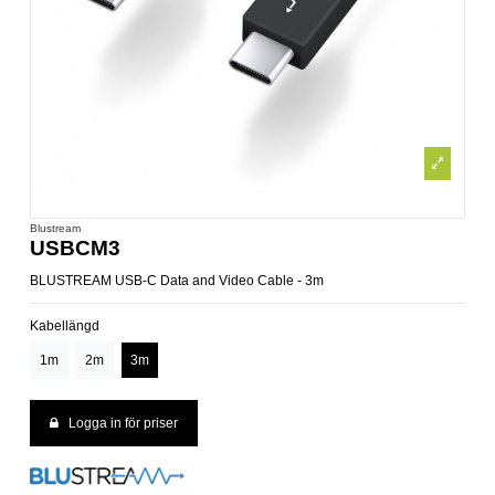
Blustream
USBCM3
BLUSTREAM USB-C Data and Video Cable - 3m
Kabellängd
1m
2m
3m
Logga in för priser