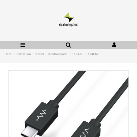
Hem
Installation
Kabel
Kontakterade
USB-C
USBCM3