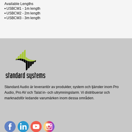
Available Lengths
• USBCM1 - 1m length
• USBCM2 - 2m length
• USBCM3 - 3m length
4 andra produkter i samma kategori:
Standard Audio är leverantör av produkter, system och tjänster inom Pro
Audio, Pro AV och Talat in- och utrymningslarm. Vi distribuerar och
4311-COAX-2,0M
marknadsför ledande varumärken inom dessa områden.
TTL Network
TTL USB 3.1 Type C Coaxial Cable 2 m
Visa