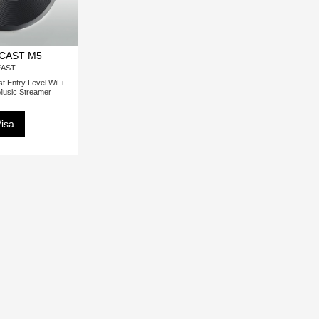
CAST M5
EAST
t Entry Level WiFi
Music Streamer
isa