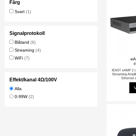
Färg
Svart
(1)
Signalprotokoll
Blåtand
(6)
Streaming
(4)
WiFi
(7)
eA
i
IEAST eAMP 2 (
Streaming Ampli
Ethernet 
Effekt/kanal 4Ω/100V
V
Alla
0-99W
(2)