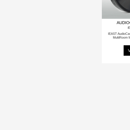
AUDIO
i
IEAST AudioCas
MultiRoom 
V