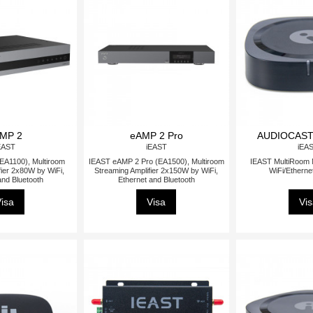
MP 2
eAMP 2 Pro
AUDIOCAST
EAST
iEAST
iEA
EA1100), Multiroom
IEAST eAMP 2 Pro (EA1500), Multiroom
IEAST MultiRoom 
fier 2x80W by WiFi,
Streaming Amplifier 2x150W by WiFi,
WiFi/Etherne
and Bluetooth
Ethernet and Bluetooth
isa
Visa
Vi