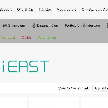
 Support
Offerthjälp
Tjänster
Medarbetare
Om Standard Au
Styrsystem
Distansmöten
Porttelefoni & Intercom
Kampanj
Outlet
Varumärken
Visar 1-7 av 7 objekt
Nyast fö