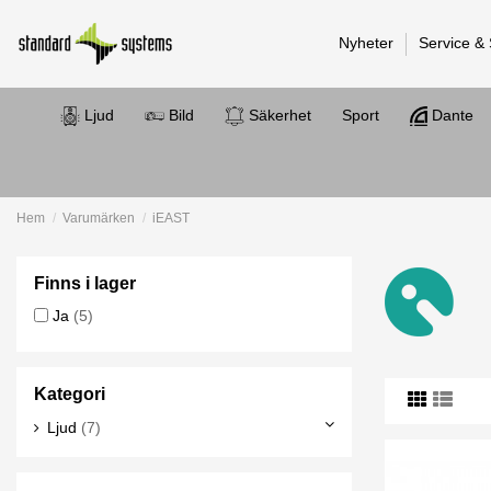
Nyheter
Service &
Ljud
Bild
Säkerhet
Sport
Dante
Hem
Varumärken
iEAST
Finns i lager
Ja
(5)
Kategori
Ljud
(7)