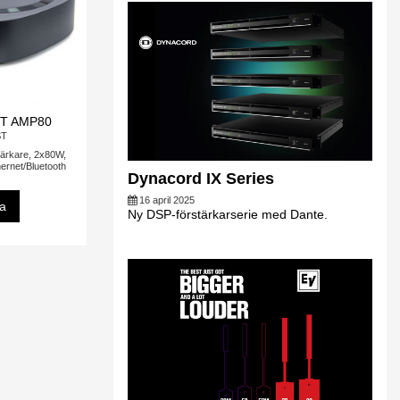
T AMP80
ST
tärkare, 2x80W,
hernet/Bluetooth
Dynacord IX Series
16 april 2025
sa
Ny DSP-förstärkarserie med Dante.