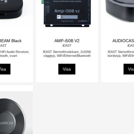
EAM Black
AMP-i50B V2
AUDIOCAS
EAST
iEAST
iEA
HiFi Audio Receiver,
IEAST Stereoförstärkare, 2x50W,
IEAST Stereoförs
tooth, svart
väggtyp, WiFi/Ethernet/Bluetooth
bordstyp, WiFi/Et
isa
Visa
Vi