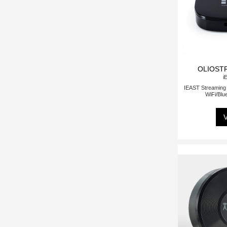
OLIOSTR
i
IEAST Streaming 
WiFi/Blue
V