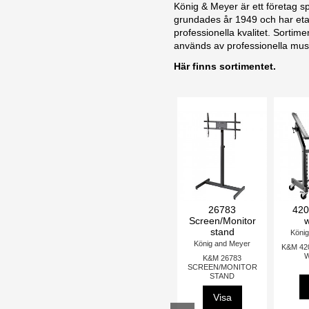
König & Meyer är ett företag spe
grundades år 1949 och har etab
professionella kvalitet. Sortim
används av professionella musi
Här finns sortimentet.
crophone
26791 Design
213 Speaker stand
23860 Micro
 Pole XL
monitor stand
desk arm
König and Meyer
nd Meyer
König and Meyer
König and Me
K&M 213 LEVER
SPEAKER STAND
3 FISHING
K&M 26791 DESIGN
K&M 23860 DES
E XL
MONITOR STAND
Visa
sa
Visa
Visa