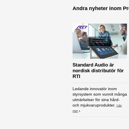
Andra nyheter inom Pr
Standard Audio är
nordisk distributör för
RTI
Ledande innovatör inom
styrsystem som vunnit många
utmärkelser för sina hård-
och mjukvaruprodukter.
Läs
mer