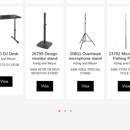
12160 DJ Desk
late
28075 Mixer stan
König and Meyer
yer
König and Meyer
K&M 12160 DJ DESK
26706 Base plate
BLACK
-76
K&M 28075 MIXER
König and Meyer
HITE
STAND
K&M 26706-000-55
Visa
BASE PLATE BLACK
Visa
Visa