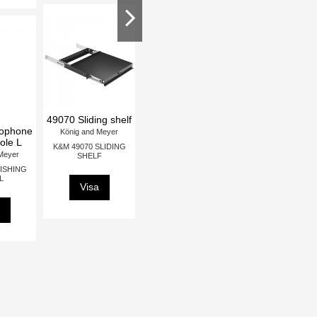
d
491/2 Rackmount
491/2 Rackmount
23865 Microphone
storage
storage
desk arm
König and Meyer
König and Meyer
König and Meyer
K&M 49123
K&M 49122
K&M 23865
RACKMOUNT
RACKMOUNT
MICROPHONE DESK
STORAGE 3U
STORAGE 2U
ARM
Visa
Visa
Visa