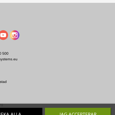
0 500
systems.eu
stad
ng
EKA ALLA
JAG ACCEPTERAR