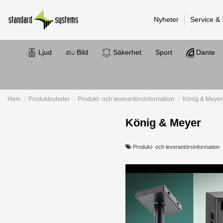
Nyheter
Service &
Ljud
Bild
Säkerhet
Sport
Dante
Hem
Produktnyheter
Produkt- och leverantörsinformation
König & Meyer
König & Meyer
Produkt- och leverantörsinformation