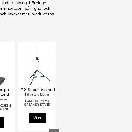
h ljudutrustning. Företaget
innovation, pålitlighet och
ia och mycket mer, produkterna
23781 Microphone
21449 Speaker
21459 Speaker
Fishing Pole M
stand package
stand package
König and Meyer
König and Meyer
König and Meyer
K&M 23781 FISHING
K&M 21449 SPEAKER
K&M 21459 SPEAKER
POLE M
STAND PACK, 2 PC +
STAND PACK
BAG
Visa
Visa
Visa