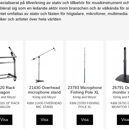
cialiserat på tillverkning av stativ och tillbehör för musikinstrument oc
lerat sig som en ledande aktör inom branschen och är välkända för sin 
entet omfattas av stativ och fästen för högtalare, mikrofoner, multimed
ker och artister över hela världen.
phone
KM-4912407455
21340 Distance
21302 Speaker
rod with hand
stand
König and Meyer
crank and Ring
yer
König and Meyer
K&M 49124
Lock
RACKMOUNT
K ARM
K&M 21302 LEVER
STORAGE 4U
König and Meyer
SPEAKER STAND
K&M 21340 CRANK
Visa
ROD RING LOCK M20
Visa
Visa