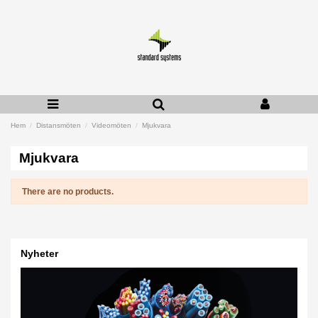
Hem
Distansmöten
Videomöten
Mjukvara
Mjukvara
There are no products.
Nyheter