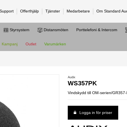
 Support
Offerthjälp
Tjänster
Medarbetare
Om Standard Au
Styrsystem
Distansmöten
Porttelefoni & Intercom
Kampanj
Outlet
Varumärken
Audix
WS357PK
Vindskydd till OM-serien/GR357-
Logga in för priser