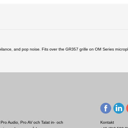
ibilance, and pop noise. Fits over the GR357 grille on OM Series micro
Pro Audio, Pro AV och Talat in- och
Kontakt