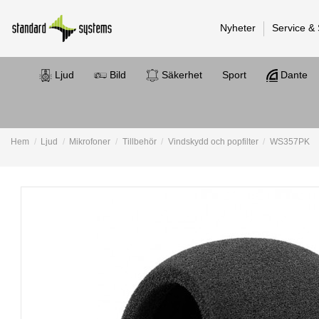
Nyheter
Service &
Ljud
Bild
Säkerhet
Sport
Dante
Hem
Ljud
Mikrofoner
Tillbehör
Vindskydd och popfilter
WS357PK