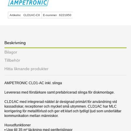
Artikelnr.
CLD1AC-CX
E-nummer
6221950
Beskrivning
Bilagor
Tillbehör
Hitta liknande produkter
AMPETRONIC CLD1-AC inkl. slinga
Levereras med förstärkare samt prefabricerad slinga för diskmontage.
CLD1AC med integrerad nätdel är designad primärt för användning vid
kassadiskar, receptioner och mycket små utrymmen. CLD1AC har MLC
korrigering för metallförlust och ger ett klart och tydligt ljud som underlättar
kommunikation mellan människor.
Huvudfunktioner
• Upp till 35 m² täckning med periferislingor