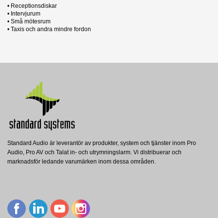
• Receptionsdiskar
• Intervjurum
• Små mötesrum
• Taxis och andra mindre fordon
2 andra produkter i samma kategori:
Datablad
Nerladdning (177.48k)
Manual
Nerladdning (2.79M)
Standard Audio är leverantör av produkter, system och tjänster inom Pro
T-SIGN
T-SIGN inkl. extern sensor
Audio, Pro AV och Talat in- och utrymningslarm. Vi distribuerar och
Transistor
Transistor
DCL20
marknadsför ledande varumärken inom dessa områden.
T-SIGN - aktiv skylt hörslinga
Transett T-SIGN set inkl extern sensor
Opus
OPUS Hörslingförstärkare, DCL20 med
PS-20 nätdel
Visa
Visa
Visa