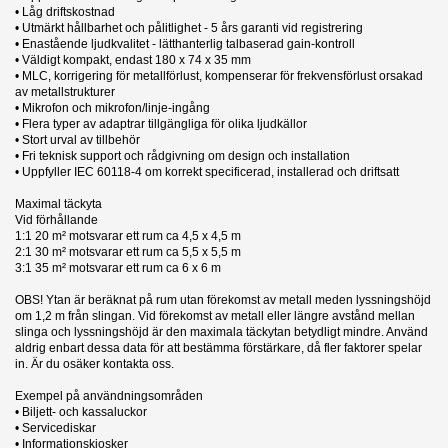
• Låg driftskostnad
• Utmärkt hållbarhet och pålitlighet - 5 års garanti vid registrering
• Enastående ljudkvalitet - lätthanterlig talbaserad gain-kontroll
• Väldigt kompakt, endast 180 x 74 x 35 mm
• MLC, korrigering för metallförlust, kompenserar för frekvensförlust orsakad
av metallstrukturer
• Mikrofon och mikrofon/linje-ingång
• Flera typer av adaptrar tillgängliga för olika ljudkällor
• Stort urval av tillbehör
• Fri teknisk support och rådgivning om design och installation
• Uppfyller IEC 60118-4 om korrekt specificerad, installerad och driftsatt
Maximal täckyta
Vid förhållande
1:1 20 m² motsvarar ett rum ca 4,5 x 4,5 m
2:1 30 m² motsvarar ett rum ca 5,5 x 5,5 m
3:1 35 m² motsvarar ett rum ca 6 x 6 m
OBS! Ytan är beräknat på rum utan förekomst av metall meden lyssningshöjd
om 1,2 m från slingan. Vid förekomst av metall eller längre avstånd mellan
slinga och lyssningshöjd är den maximala täckytan betydligt mindre. Använd
aldrig enbart dessa data för att bestämma förstärkare, då fler faktorer spelar
in. Är du osäker kontakta oss.
Exempel på användningsområden
• Biljett- och kassaluckor
• Servicediskar
• Informationskiosker