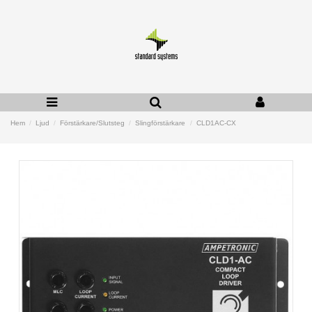
Hem
Ljud
Förstärkare/Slutsteg
Slingförstärkare
CLD1AC-CX