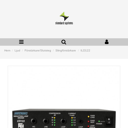
Hem
Ljud
Förstärkare/Slutsteg
Slingförstärkare
ILD122