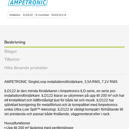
Artikelnr.
ILD122
E-nummer
6242115-A
Beskrivning
Bilagor
Tillbehör
Hitta liknande produkter
AMPETRONIC SingleLoop installationsförstärkare, 3,5A RMS, 7,1V RMS
ILD122 är den minsta förstärkaren i Ampetronics ILD-serie, en serie pro-
installationsförstärkare. ILD122 klarar av utrymmen på upp till 200 m² och har
ett kristallklart och lättförståeligt ljud för både tal och musik. ILD122 har
självklart korrigering för metallförlust och är kompatibel med Ampetronics
unika Ultra-Low Spill™-teknologi. ILD122 är väldigt kompakt i förhållande till
sin prestanda och passar både fristående, väggmonterat eller i rack.
Huvudfunktioner
• Upp till 200 m² täckning med periferislingor