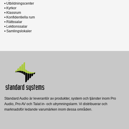
• Utbildningscenter
• Kyrkor
• Klassrum
• Konfidentiella rum
• Rättssalar
• Lektionssalar
• Samlingslokaler
2 andra produkter i samma kategori:
Manual
Nerladdning (10.64M)
Standard Audio är leverantör av produkter, system och tjänster inom Pro
ATT-UJ
ATT-UX
Audio, Pro AV och Talat in- och utrymningslarm. Vi distribuerar och
Ampetronic
Ampetronic
CLD1AC
marknadsför ledande varumärken inom dessa områden.
AMPETRONIC Adapter: 100V line/låg Z
AMPETRONIC Adapter: 100V line/låg Z
Ampetronic
högtalare -> 3,5/6,35mm plugg
högtalare -> XLR
AMPETRONIC Slingförstärkare, 230V,
2,4A RMS, 3,2V RMS
Visa
Visa