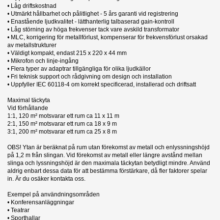
• Låg driftskostnad
• Utmärkt hållbarhet och pålitlighet - 5 års garanti vid registrering
• Enastående ljudkvalitet - lätthanterlig talbaserad gain-kontroll
• Låg störning av höga frekvenser tack vare avskild transformator
• MLC, korrigering för metallförlust, kompenserar för frekvensförlust orsakad
av metallstrukturer
• Väldigt kompakt, endast 215 x 220 x 44 mm
• Mikrofon och linje-ingång
• Flera typer av adaptrar tillgängliga för olika ljudkällor
• Fri teknisk support och rådgivning om design och installation
• Uppfyller IEC 60118-4 om korrekt specificerad, installerad och driftsatt
Maximal täckyta
Vid förhållande
1:1, 120 m² motsvarar ett rum ca 11 x 11 m
2:1, 150 m² motsvarar ett rum ca 18 x 9 m
3:1, 200 m² motsvarar ett rum ca 25 x 8 m
OBS! Ytan är beräknat på rum utan förekomst av metall och enlyssningshöjd
på 1,2 m från slingan. Vid förekomst av metall eller längre avstånd mellan
slinga och lyssningshöjd är den maximala täckytan betydligt mindre. Använd
aldrig enbart dessa data för att bestämma förstärkare, då fler faktorer spelar
in. Är du osäker kontakta oss.
Exempel på användningsområden
• Konferensanläggningar
• Teatrar
• Sporthallar