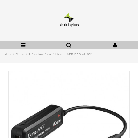
Hem
Dante
In/out Interface
Linje
ADP-DAO-AU-0X1