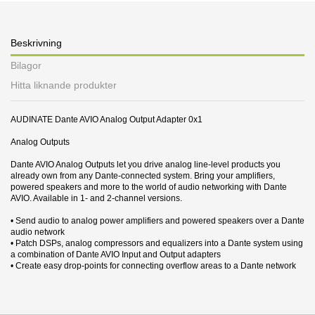
Beskrivning
Bilagor
Hitta liknande produkter
AUDINATE Dante AVIO Analog Output Adapter 0x1
Analog Outputs
Dante AVIO Analog Outputs let you drive analog line-level products you
already own from any Dante-connected system. Bring your amplifiers,
powered speakers and more to the world of audio networking with Dante
AVIO. Available in 1- and 2-channel versions.
• Send audio to analog power amplifiers and powered speakers over a Dante
audio network
• Patch DSPs, analog compressors and equalizers into a Dante system using
a combination of Dante AVIO Input and Output adapters
• Create easy drop-points for connecting overflow areas to a Dante network
21 andra produkter i samma kategori:
Produktblad
Nerladdning (1.59M)