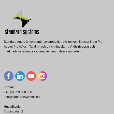
Standard Audio är leverantör av produkter, system och tjänster inom Pro
Audio, Pro AV och Talat in- och utrymningslarm. Vi distribuerar och
AVIO-A-2OUT-EB
marknadsför ledande varumärken inom dessa områden.
Audinate
AUDINATE Dante AVIO Install Output
Adapter 2 Ch
Visa
Kontakt
+46 (0)8 590 00 500
info@standardsystems.eu
Huvudkontor
Turbingatan 2