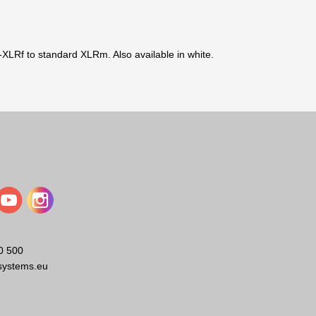
LRf to standard XLRm. Also available in white.
0 500
systems.eu