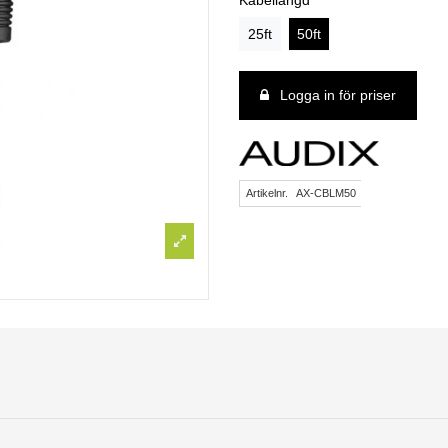
Kabellängd
25ft
50ft
Logga in för priser
Artikelnr.
AX-CBLM50