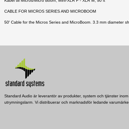
Kabel till Micros/Micro Boom, Mini-XLR F - XLR M, 50 ft
CABLE FOR MICROS SERIES AND MICROBOOM
50′ Cable for the Micros Series and MicroBoom. 3.3 mm diameter sh
1 andra produkter i samma kategori:
Standard Audio är leverantör av produkter, system och tjänster inom 
utrymningslarm. Vi distribuerar och marknadsför ledande varumär
CBLM25
Audix
Kabel till Micros/Micro Boom, Mini-XLR F - XLR M,