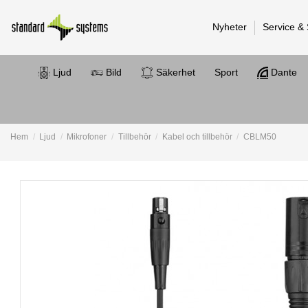
Nyheter
Service &
Ljud
Bild
Säkerhet
Sport
Dante
Hem
Ljud
Mikrofoner
Tillbehör
Kabel och tillbehör
CBLM50