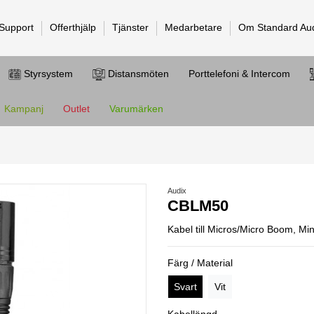
 Support
Offerthjälp
Tjänster
Medarbetare
Om Standard Au
Styrsystem
Distansmöten
Porttelefoni & Intercom
Kampanj
Outlet
Varumärken
Audix
CBLM50
Kabel till Micros/Micro Boom, Mi
Färg / Material
Svart
Vit