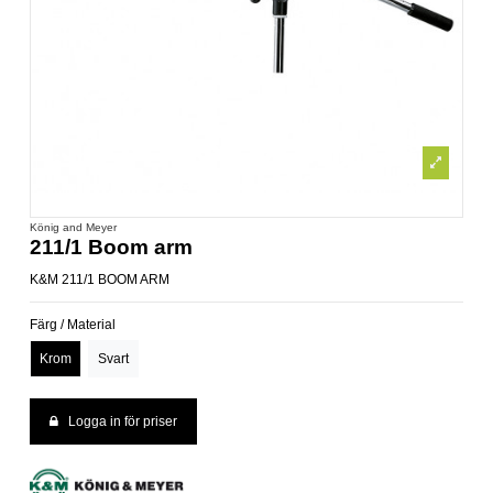
König and Meyer
211/1 Boom arm
K&M 211/1 BOOM ARM
Färg / Material
Krom
Svart
Logga in för priser