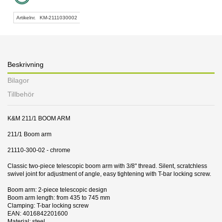
Artikelnr.
KM-2111030002
Beskrivning
Bilagor
Tillbehör
K&M 211/1 BOOM ARM
211/1 Boom arm
21110-300-02 - chrome
Classic two-piece telescopic boom arm with 3/8" thread. Silent, scratchless
swivel joint for adjustment of angle, easy tightening with T-bar locking screw.
Boom arm: 2-piece telescopic design
Boom arm length: from 435 to 745 mm
Clamping: T-bar locking screw
EAN: 4016842201600
Material: steel