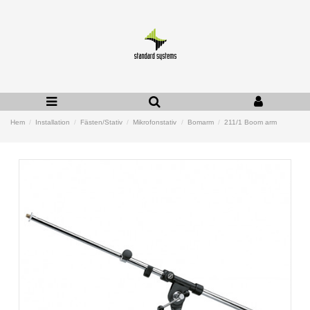
Hem
Installation
Fästen/Stativ
Mikrofonstativ
Bomarm
211/1 Boom arm