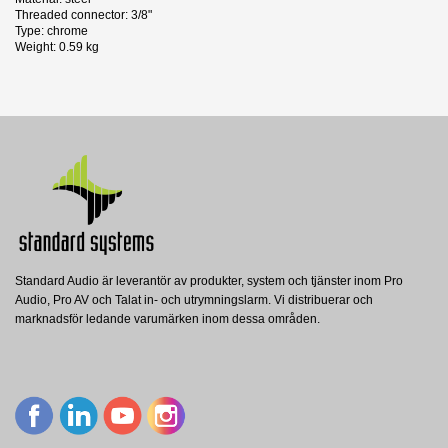
Threaded connector: 3/8"
Type: chrome
Weight: 0.59 kg
Datablad
Nerladdning (350.76k)
Standard Audio är leverantör av produkter, system och tjänster inom Pro
28130 Amp stand
21105 Counter weight
Audio, Pro AV och Talat in- och utrymningslarm. Vi distribuerar och
König and Meyer
König and Meyer
marknadsför ledande varumärken inom dessa områden.
K&M 28130 AMP STAND
K&M 21105 COUNTER WEIGHT BOOM
Visa
Visa