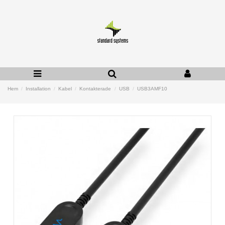
Hem
Installation
Kabel
Kontakterade
USB
USB3AMF10