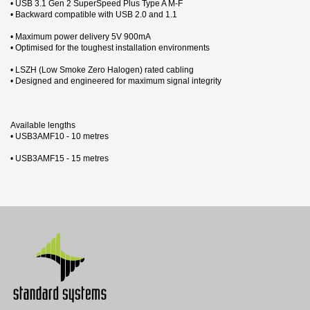
• USB 3.1 Gen 2 SuperSpeed Plus Type A M-F
• Backward compatible with USB 2.0 and 1.1
• Maximum power delivery 5V 900mA
• Optimised for the toughest installation environments
• LSZH (Low Smoke Zero Halogen) rated cabling
• Designed and engineered for maximum signal integrity
Available lengths
• USB3AMF10 - 10 metres
• USB3AMF15 - 15 metres
2 andra produkter i samma kategori:
Datablad
Nerladdning (643.96k)