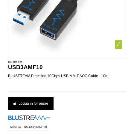
Blustream
USB3AMF10
BLUSTREAM Precision 10Gbps USB-A M-F AOC Cable - 10m
Logga in för priser
Artikelnr.
BS-USB3AMF10