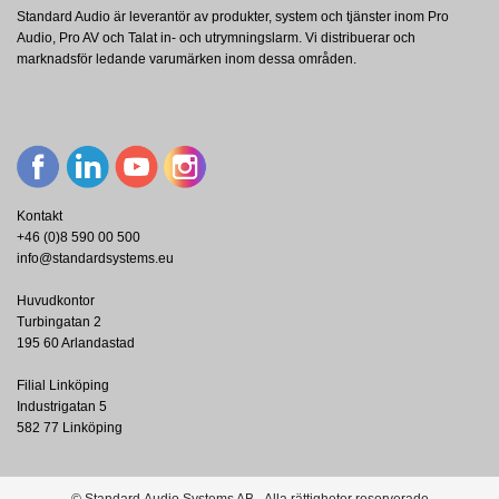
Standard Audio är leverantör av produkter, system och tjänster inom Pro
Audio, Pro AV och Talat in- och utrymningslarm. Vi distribuerar och
153010
marknadsför ledande varumärken inom dessa områden.
TTL Network
TTL Keystone USB A 3.0 Gender
Changer 90° angled white
Visa
Kontakt
+46 (0)8 590 00 500
info@standardsystems.eu
Huvudkontor
Turbingatan 2
195 60 Arlandastad
Filial Linköping
Industrigatan 5
582 77 Linköping