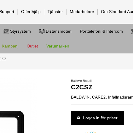
 Support
Offerthjälp
Tjänster
Medarbetare
Om Standard Au
Styrsystem
Distansmöten
Porttelefoni & Intercom
Kampanj
Outlet
Varumärken
CSZ
Baldwin Boxall
C2CSZ
BALDWIN, CARE2, Infällnadsram
Logga in för priser