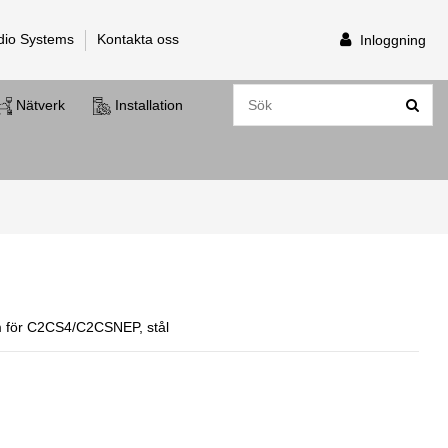
dio Systems
Kontakta oss
Inloggning
Nätverk
Installation
 för C2CS4/C2CSNEP, stål