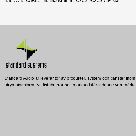
BALDWIN, CARE2, Infällnadsram för C2CS4/C2CSNEP, stål
Broschyr (EN)
4 andra produkter i samma kategori:
Nerladdning (356.8k)
Standard Audio är leverantör av produkter, system och tjänster inom 
utrymningslarm. Vi distribuerar och marknadsför ledande varumär
C2RRGPB
Baldwin Boxall
BALDWIN, CARE2, Vägginfällnadsbox för
C2RRG, grön.
Visa