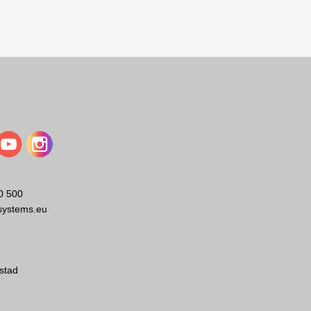
0 500
systems.eu
stad