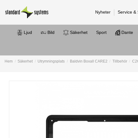
Nyheter
Service &
Ljud
Bild
Säkerhet
Sport
Dante
Hem
Säkerhet
Utrymningsplats
Baldvin Boxall CARE2
Tillbehör
C2