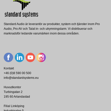
Standard Audio är leverantör av produkter, system och tjänster inom Pro
BB960011
BB960016
Audio, Pro AV och Talat in- och utrymningslarm. Vi distribuerar och
Cloud Electronics
Cloud Electronics
BAG-600CMS
marknadsför ledande varumärken inom dessa områden.
Cloud Ram 2 gang surface mount box
Cloud Ram 2 gang surface mount box
Dynacord
(35mm djup)metall
(37mm djup) plast
DYNACORD Transportväska till CMS
600-3
Visa
Visa
Visa
Kontakt
+46 (0)8 590 00 500
info@standardsystems.eu
Huvudkontor
Turbingatan 2
195 60 Arlandastad
Filial Linköping
Industrigatan 5