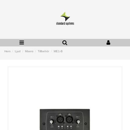
Hem
Ljud
Mixers
Tillbehör
ME1-B