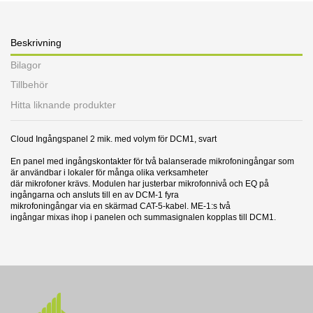
Beskrivning
Bilagor
Tillbehör
Hitta liknande produkter
Cloud Ingångspanel 2 mik. med volym för DCM1, svart
En panel med ingångskontakter för två balanserade mikrofoningångar som
är användbar i lokaler för många olika verksamheter
där mikrofoner krävs. Modulen har justerbar mikrofonnivå och EQ på
ingångarna och ansluts till en av DCM-1 fyra
mikrofoningångar via en skärmad CAT-5-kabel. ME-1:s två
ingångar mixas ihop i panelen och summasignalen kopplas till DCM1.
11 andra produkter i samma kategori:
Manual (EN)
Nerladdning (335.48k)