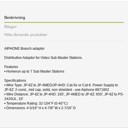
Beskrivning
Bilagor
Hitta liknande produkter
AIPHONE Branch adaptor
Distribution Adaptor for Video Sub Master Stations.
Features
• Homerun up to 7 Sub Master Stations
Specifications
• Wire Type: JP-8Z to JP-4MED/JP-4HD: Cat-5e or Cat-6. Power Supply to
JP-8Z: 2-cond., mid cap, solid, non shielded - use Aiphone #871802
• Wire Distance: JP-8Z to JP-4HD: 165', JP-4MED to JP-8Z: 650', JP-8Z to PS-
2420UL: 33'
• Temperature Rating: 32-104°F (0-40°C)
• Dimensions: 4-5/16" H x 4-7/8" W x 2-7/16" D
9 andra produkter i samma kategori:
Datablad
Nerladdning (427.13k)