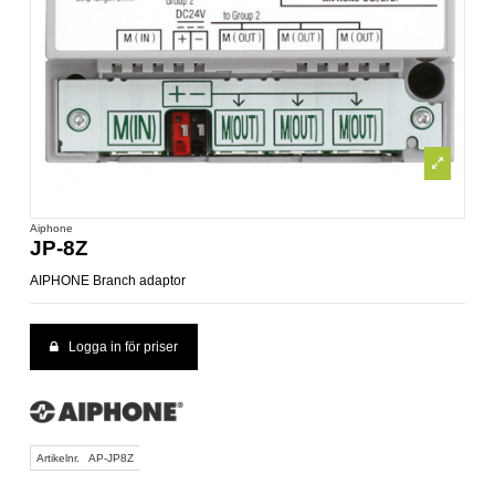
Aiphone
JP-8Z
AIPHONE Branch adaptor
Logga in för priser
Artikelnr.
AP-JP8Z