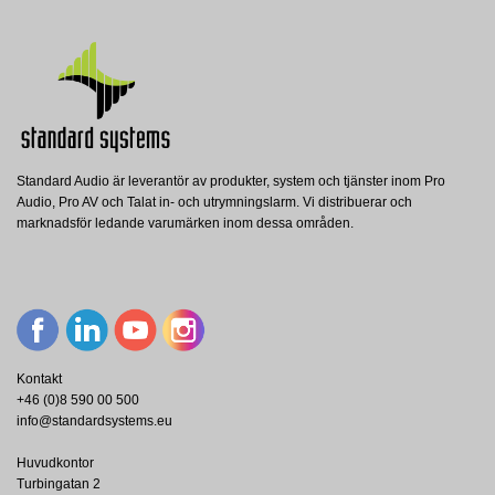
Standard Audio är leverantör av produkter, system och tjänster inom Pro
Audio, Pro AV och Talat in- och utrymningslarm. Vi distribuerar och
GT-NSP-L
marknadsför ledande varumärken inom dessa områden.
Aiphone
AIPHONE Name scrolling panel for GT-
NS(B)
Visa
Kontakt
+46 (0)8 590 00 500
info@standardsystems.eu
Huvudkontor
Turbingatan 2