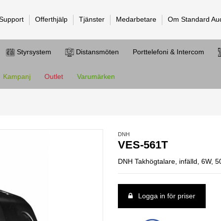
 Support
Offerthjälp
Tjänster
Medarbetare
Om Standard Au
Styrsystem
Distansmöten
Porttelefoni & Intercom
Kampanj
Outlet
Varumärken
DNH
VES-561T
DNH Takhögtalare, infälld, 6W, 50
Logga in för priser