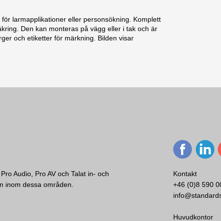
 för larmapplikationer eller personsökning. Komplett
äkring. Den kan monteras på vägg eller i tak och är
rger och etiketter för märkning. Bilden visar
Brandtålig larmhögtalare
180-13 000 Hz
Keramiska skruvplintar
1,1 kg
Vit
Vid 1000/4000 Hz: 185/80 °
97 dB
Pro Audio, Pro AV och Talat in- och
Kontakt
Stål
ken inom dessa områden.
+46 (0)8 590 0
info@standard
6 W
6/3/1,5/0,5 W
Huvudkontor