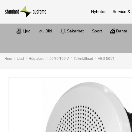
Nyheter
Service &
Ljud
Bild
Säkerhet
Sport
Dante
Hem
Ljud
Högtalare
50/70/100 V
Takinfällnad
VES-561T