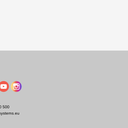
0 500
systems.eu