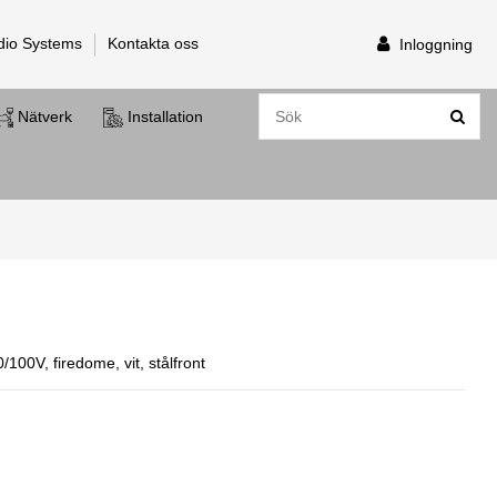
dio Systems
Kontakta oss
Inloggning
Nätverk
Installation
/100V, firedome, vit, stålfront