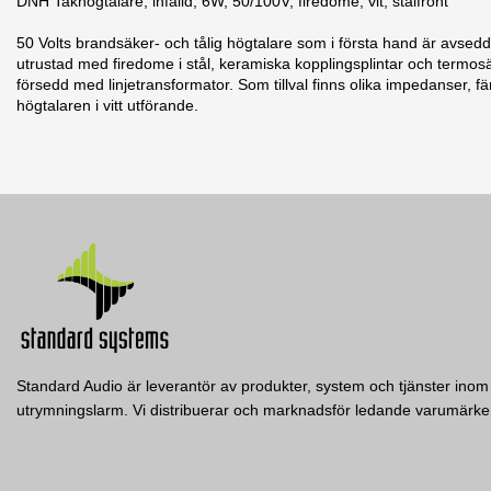
DNH Takhögtalare, infälld, 6W, 50/100V, firedome, vit, stålfront
50 Volts brandsäker- och tålig högtalare som i första hand är avsedd
utrustad med firedome i stål, keramiska kopplingsplintar och termos
försedd med linjetransformator. Som tillval finns olika impedanser, fä
högtalaren i vitt utförande.
25 andra produkter i samma kategori:
Typ
Frekvensomfång
Kontakter in
Vikt
Färg
Spridning
Max SPL 1m
Standard Audio är leverantör av produkter, system och tjänster inom 
Material
utrymningslarm. Vi distribuerar och marknadsför ledande varumär
Effekttålighet
RCS5/FTEN
Effektuttag trafo (100V)
Penton