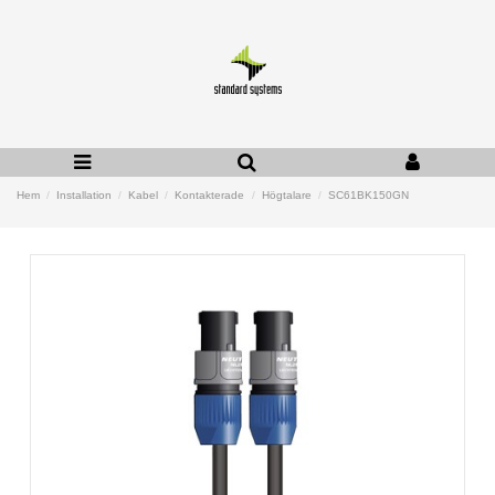
Hem
Installation
Kabel
Kontakterade
Högtalare
SC61BK150GN